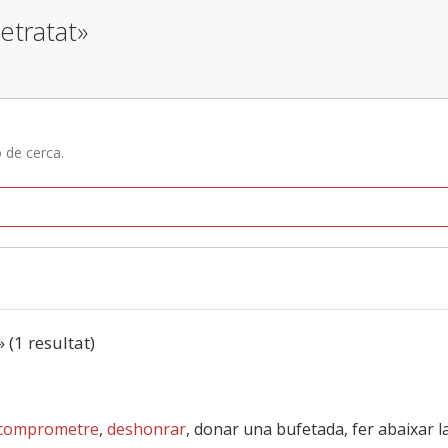
retratat»
ó de cerca.
» (1 resultat)
comprometre
,
deshonrar
, donar una bufetada, fer abaixar l