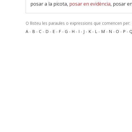
posar a la picota,
posar en evidència
, posar en
O llisteu les paraules o expressions que comencen per:
A
-
B
-
C
-
D
-
E
-
F
-
G
-
H
-
I
-
J
-
K
-
L
-
M
-
N
-
O
-
P
-