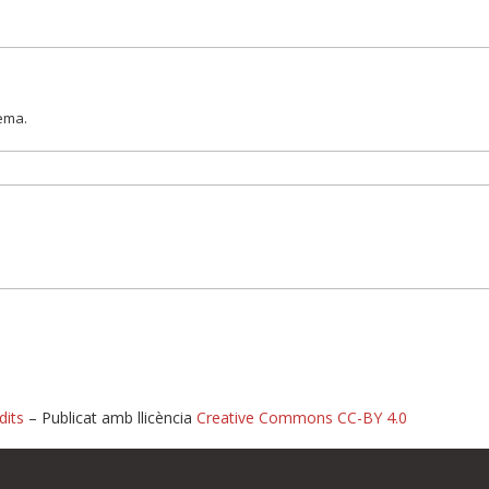
lema.
dits
– Publicat amb llicència
Creative Commons CC-BY 4.0