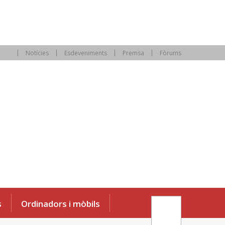
Notícies
Esdeveniments
Premsa
Fòrums
s
Ordinadors i mòbils