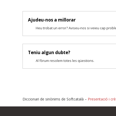
Ajudeu-nos a millorar
Heu trobat un error? Aviseu-nos si veieu cap prob
Teniu algun dubte?
Al fòrum resolem totes les qüestions.
Diccionari de sinònims de Softcatalà –
Presentació i crè