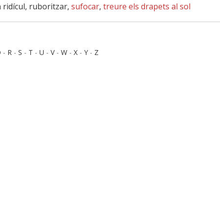
 ridícul, ruboritzar,
sufocar
,
treure els drapets al sol
Q
-
R
-
S
-
T
-
U
-
V
-
W
-
X
-
Y
-
Z