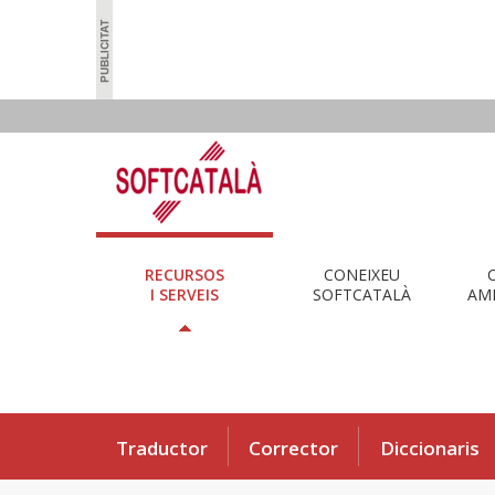
RECURSOS
CONEIXEU
I SERVEIS
SOFTCATALÀ
AMB
Traductor
Corrector
Diccionaris