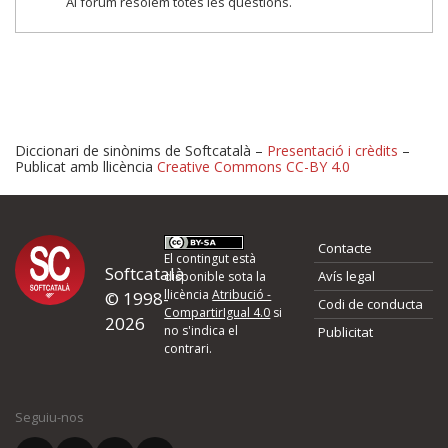
Al fòrum resolem totes les qüestions.
Diccionari de sinònims de Softcatalà –
Presentació i crèdits
–
Publicat amb llicència
Creative Commons CC-BY 4.0
Proposeu-nos millores o 
Contacte
d'errors
El contingut està
Softcatalà
Avís legal
disponible sota la
llicència
Atribució -
© 1998-
Codi de conducta
Si heu trobat un error o voleu proposar alguna millora, ompliu els ca
CompartirIgual 4.0
si
2026
quina és la millora que proposeu o l'error del qual voleu informar-no
no s'indica el
Publicitat
contrari.
El vostre nom *
Seguiu-nos