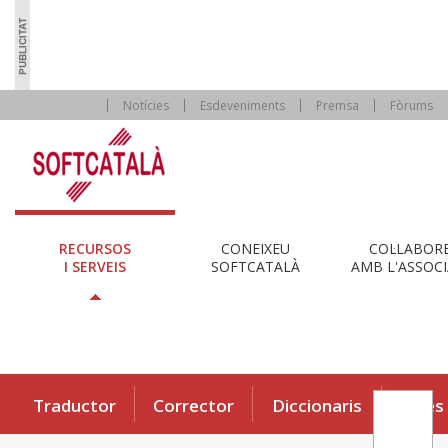
Notícies
Esdeveniments
Premsa
Fòrums
RECURSOS
CONEIXEU
COL·LABOR
I SERVEIS
SOFTCATALÀ
AMB L'ASSOCI
Traductor
Corrector
Diccionaris
Eines