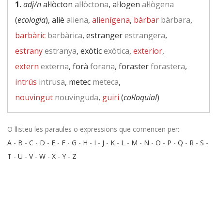
1.
adj/n
al·lòcton
al·lòctona
, al·logen
al·lògena
(
ecologia
), aliè
aliena
,
alienígena
,
bàrbar
bàrbara
,
barbàric
barbàrica
, estranger
estrangera
,
estrany
estranya
, exòtic
exòtica
,
exterior
,
extern
externa
, forà
forana
, foraster
forastera
,
intrús
intrusa
, metec
meteca
,
nouvingut
nouvinguda
,
guiri
(
col·loquial
)
O llisteu les paraules o expressions que comencen per:
A
-
B
-
C
-
D
-
E
-
F
-
G
-
H
-
I
-
J
-
K
-
L
-
M
-
N
-
O
-
P
-
Q
-
R
-
S
-
T
-
U
-
V
-
W
-
X
-
Y
-
Z