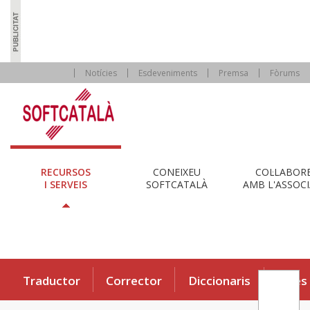
Notícies
Esdeveniments
Premsa
Fòrums
RECURSOS
CONEIXEU
COL·LABOR
I SERVEIS
SOFTCATALÀ
AMB L'ASSOCI
Traductor
Corrector
Diccionaris
Eines