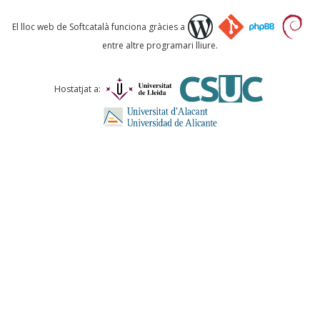
Què proposeu?
El lloc web de Softcatalà funciona gràcies a
entre altre programari lliure.
Comentari *
Hostatjat a:
ENVIA