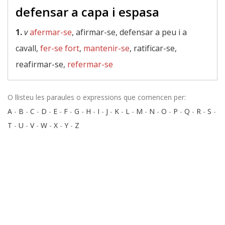
defensar a capa i espasa
1.
v
afermar-se
, afirmar-se, defensar a peu i a
cavall,
fer-se fort
,
mantenir-se
, ratificar-se,
reafirmar-se,
refermar-se
O llisteu les paraules o expressions que comencen per:
A
-
B
-
C
-
D
-
E
-
F
-
G
-
H
-
I
-
J
-
K
-
L
-
M
-
N
-
O
-
P
-
Q
-
R
-
S
-
T
-
U
-
V
-
W
-
X
-
Y
-
Z