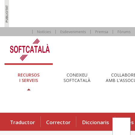
Notícies
Esdeveniments
Premsa
Fòrums
RECURSOS
CONEIXEU
COL·LABOR
I SERVEIS
SOFTCATALÀ
AMB L'ASSOCI
Traductor
Corrector
Diccionaris
Eines