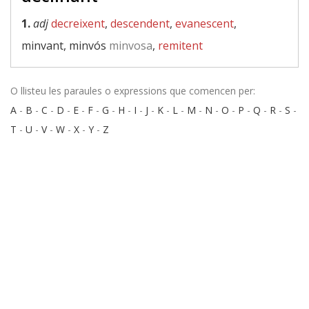
1.
adj
decreixent
,
descendent
,
evanescent
,
minvant, minvós
minvosa
,
remitent
O llisteu les paraules o expressions que comencen per:
A
-
B
-
C
-
D
-
E
-
F
-
G
-
H
-
I
-
J
-
K
-
L
-
M
-
N
-
O
-
P
-
Q
-
R
-
S
-
T
-
U
-
V
-
W
-
X
-
Y
-
Z