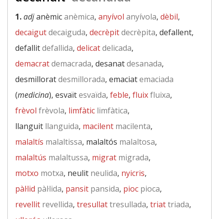
1.
adj
anèmic
anèmica
,
anyívol
anyívola
,
dèbil
,
decaigut
decaiguda
,
decrèpit
decrèpita
, defallent,
defallit
defallida
,
delicat
delicada
,
demacrat
demacrada
, desanat
desanada
,
desmillorat
desmillorada
, emaciat
emaciada
(
medicina
), esvaït
esvaïda
,
feble
,
fluix
fluixa
,
frèvol
frèvola
,
limfàtic
limfàtica
,
llanguit
llanguida
,
macilent
macilenta
,
malaltís
malaltissa
, malaltós
malaltosa
,
malaltús
malaltussa
,
migrat
migrada
,
motxo
motxa
, neulit
neulida
,
nyicris
,
pàl·lid
pàl·lida
,
pansit
pansida
,
pioc
pioca
,
revellit
revellida
,
tresullat
tresullada
,
triat
triada
,