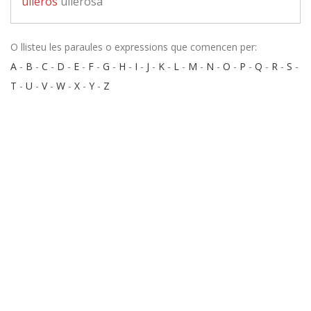
ullerós
ullerosa
O llisteu les paraules o expressions que comencen per:
A
-
B
-
C
-
D
-
E
-
F
-
G
-
H
-
I
-
J
-
K
-
L
-
M
-
N
-
O
-
P
-
Q
-
R
-
S
-
T
-
U
-
V
-
W
-
X
-
Y
-
Z