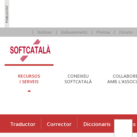
Notícies
Esdeveniments
Premsa
Fòrums
RECURSOS
CONEIXEU
COL·LABOR
I SERVEIS
SOFTCATALÀ
AMB L'ASSOCI
Traductor
Corrector
Diccionaris
Eines