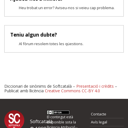
Heu trobat un error? Aviseu-nos si veieu cap problema.
Teniu algun dubte?
Al fòrum resolem totes les qüestions.
Diccionari de sinònims de Softcatalà –
Presentació i crèdits
–
Publicat amb llicència
Creative Commons CC-BY 4.0
Proposeu-nos millores o 
Contacte
d'errors
El contingut està
Softcatalà
Avís legal
disponible sota la
llicència
Atribució -