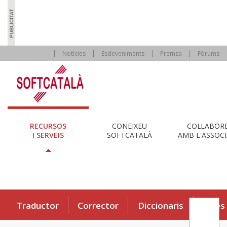
Notícies
Esdeveniments
Premsa
Fòrums
RECURSOS
CONEIXEU
COL·LABOR
I SERVEIS
SOFTCATALÀ
AMB L'ASSOCI
Traductor
Corrector
Diccionaris
Eines