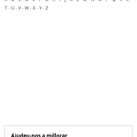
T
-
U
-
V
-
W
-
X
-
Y
-
Z
Ajudeu-nos a millorar