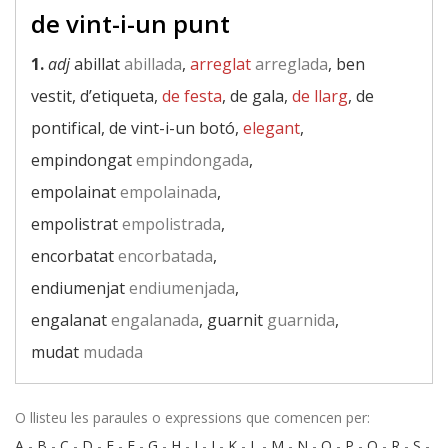
de vint-i-un punt
1.
adj
abillat
abillada
,
arreglat
arreglada
, ben
vestit, d’etiqueta,
de festa
, de gala,
de llarg
, de
pontifical, de vint-i-un botó,
elegant
,
empindongat
empindongada
,
empolainat
empolainada
,
empolistrat
empolistrada
,
encorbatat
encorbatada
,
endiumenjat
endiumenjada
,
engalanat
engalanada
, guarnit
guarnida
,
mudat
mudada
O llisteu les paraules o expressions que comencen per:
A
-
B
-
C
-
D
-
E
-
F
-
G
-
H
-
I
-
J
-
K
-
L
-
M
-
N
-
O
-
P
-
Q
-
R
-
S
-