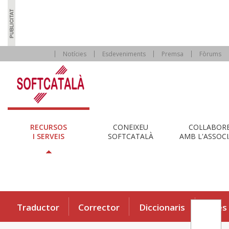
Notícies
Esdeveniments
Premsa
Fòrums
RECURSOS
CONEIXEU
COL·LABOR
I SERVEIS
SOFTCATALÀ
AMB L'ASSOCI
Traductor
Corrector
Diccionaris
Eines