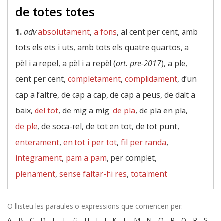
de totes totes
1.
adv
absolutament
,
a fons
, al cent per cent, amb
tots els ets i uts, amb tots els quatre quartos, a
pèl i a repel, a pèl i a repèl (
ort. pre-2017
), a ple,
cent per cent,
completament
,
complidament
, d’un
cap a l’altre, de cap a cap, de cap a peus, de dalt a
baix,
del tot
, de mig a mig,
de pla
, de pla en pla,
de ple
, de soca-rel, de tot en tot, de tot punt,
enterament
,
en tot i per tot
,
fil per randa
,
íntegrament
,
pam a pam
, per complet,
plenament
,
sense faltar-hi res
,
totalment
O llisteu les paraules o expressions que comencen per:
A
-
B
-
C
-
D
-
E
-
F
-
G
-
H
-
I
-
J
-
K
-
L
-
M
-
N
-
O
-
P
-
Q
-
R
-
S
-