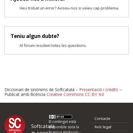
Heu trobat un error? Aviseu-nos si veieu cap problema.
Teniu algun dubte?
Al fòrum resolem totes les qüestions.
Diccionari de sinònims de Softcatalà –
Presentació i crèdits
–
Publicat amb llicència
Creative Commons CC-BY 4.0
Proposeu-nos millores o 
Contacte
d'errors
El contingut està
Softcatalà
Avís legal
disponible sota la
llicència
Atribució -