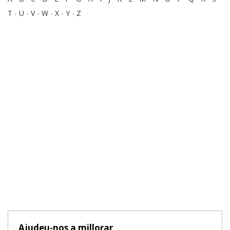
T
-
U
-
V
-
W
-
X
-
Y
-
Z
Ajudeu-nos a millorar