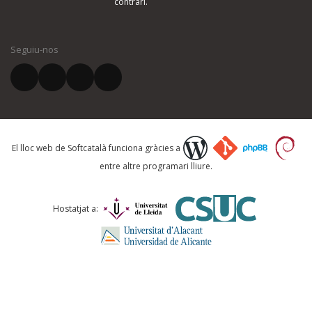
contrari.
El vostre nom *
Seguiu-nos
El vostre correu electrònic *
Què proposeu?
El lloc web de Softcatalà funciona gràcies a
entre altre programari lliure.
Comentari *
Hostatjat a: