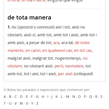
d’hora
,
un dia o altre
, vingui el que vingui
de tota manera
1.
loc
(
oposició o concessió
) així i tot, això no
obstant, això sí, amb tot, amb tot i això, amb tot i
amb això, a pesar de tot,
ara
, ara bé,
de totes
maneres
,
en canvi
,
en qualsevol cas
,
en tot cas
,
malgrat això, malgrat tot, nogensmenys,
no
obstant
, no obstant això,
però
,
tanmateix
, tot
amb tot, tot i així, tot i això,
per això
(
col·loquial
)
O llisteu les paraules o expressions que comencen per:
A
-
B
-
C
-
D
-
E
-
F
-
G
-
H
-
I
-
J
-
K
-
L
-
M
-
N
-
O
-
P
-
Q
-
R
-
S
-
T
-
U
-
V
-
W
-
X
-
Y
-
Z