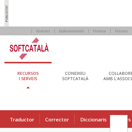
Notícies
Esdeveniments
Premsa
Fòrums
RECURSOS
CONEIXEU
COL·LABOR
I SERVEIS
SOFTCATALÀ
AMB L'ASSOCI
Traductor
Corrector
Diccionaris
Eines