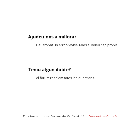
Ajudeu-nos a millorar
Heu trobat un error? Aviseu-nos si veieu cap prob
Teniu algun dubte?
Al fòrum resolem totes les qüestions.
Diccionari de sinònims de Softcatalà –
Presentació i crè