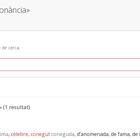
sonància»
ó de cerca.
» (1 resultat)
rima
,
cèlebre
,
conegut
coneguda
, d’anomenada, de fama, de