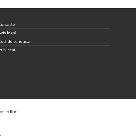
Contacte
Avís legal
Codi de conducta
Publicitat
mari lliure.