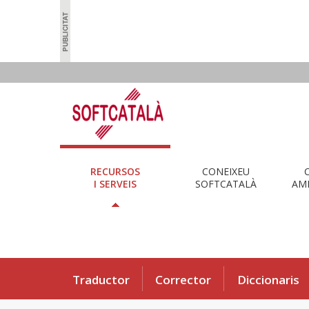
RECURSOS
CONEIXEU
I SERVEIS
SOFTCATALÀ
AMB
Traductor
Corrector
Diccionaris