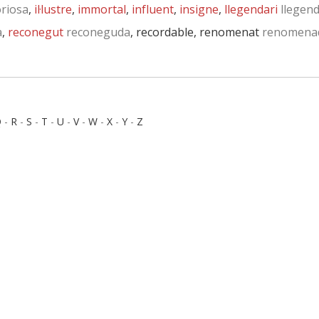
riosa
,
il·lustre
,
immortal
,
influent
,
insigne
,
llegendari
llegend
a
,
reconegut
reconeguda
, recordable, renomenat
renomena
Q
-
R
-
S
-
T
-
U
-
V
-
W
-
X
-
Y
-
Z