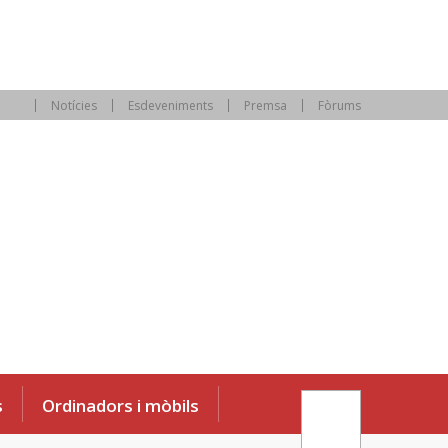
Notícies
Esdeveniments
Premsa
Fòrums
s
Ordinadors i mòbils