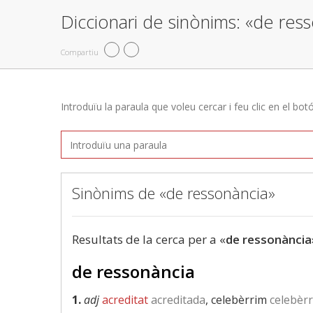
Diccionari de sinònims: «de res
Compartiu
Introduïu la paraula que voleu cercar i feu clic en el bot
Sinònims de «de ressonància»
Resultats de la cerca per a «
de ressonància
de ressonància
1.
adj
acreditat
acreditada
, celebèrrim
celebèr