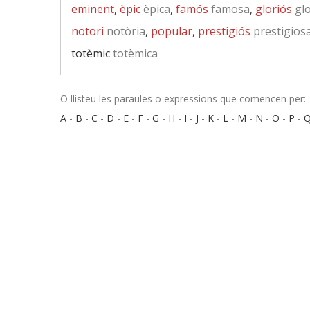
eminent
,
èpic
èpica
,
famós
famosa
,
gloriós
glo
notori
notòria
,
popular
,
prestigiós
prestigios
totèmic
totèmica
O llisteu les paraules o expressions que comencen per:
A
-
B
-
C
-
D
-
E
-
F
-
G
-
H
-
I
-
J
-
K
-
L
-
M
-
N
-
O
-
P
-