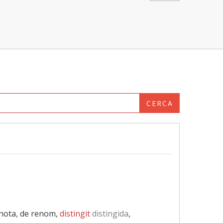
CERCA
 nota, de renom,
distingit
distingida
,