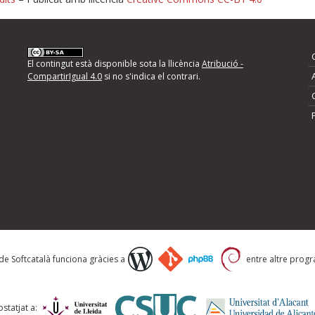
nformeu d'errors
El contingut està disponible sota la llicència
Atribució -
CompartirIgual 4.0
si no s'indica el contrari.
mps següents i descriviu quina és la millora que
 de Softcatalà funciona gràcies a
entre altre progra
statjat a: