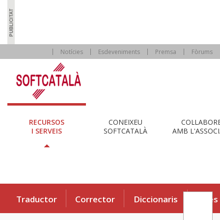
Notícies
Esdeveniments
Premsa
Fòrums
RECURSOS
CONEIXEU
COL·LABOR
I SERVEIS
SOFTCATALÀ
AMB L'ASSOCI
Traductor
Corrector
Diccionaris
Eines