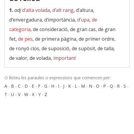
1.
adj
d’alta volada
,
d’alt rang
, d’altura,
d’envergadura, d’importància,
d’upa
,
de
categoria
, de consideració, de gran cas, de gran
fet,
de pes
, de primera pàgina, de primer ordre,
de ronyó clos, de suposició, de supòsit, de talla,
de valor, de volada,
important
O llisteu les paraules o expressions que comencen per:
A
-
B
-
C
-
D
-
E
-
F
-
G
-
H
-
I
-
J
-
K
-
L
-
M
-
N
-
O
-
P
-
Q
-
R
-
S
-
T
-
U
-
V
-
W
-
X
-
Y
-
Z