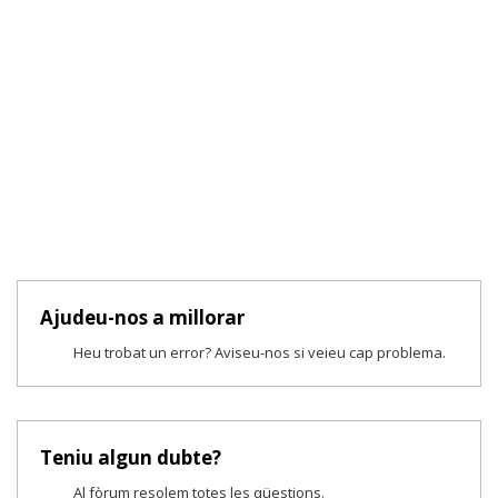
Ajudeu-nos a millorar
Heu trobat un error? Aviseu-nos si veieu cap problema.
Teniu algun dubte?
Al fòrum resolem totes les qüestions.