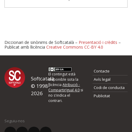
Diccionari de sinònims de Softcatalà –
Presentació i crèdits
–
Publicat amb llicència
Creative Commons CC-BY 4.0
Proposeu-nos millores o 
Contacte
d'errors
El contingut està
Softcatalà
Avís legal
disponible sota la
llicència
Atribució -
© 1998-
Codi de conducta
Si heu trobat un error o voleu proposar alguna millora, ompliu els ca
CompartirIgual 4.0
si
2026
quina és la millora que proposeu o l'error del qual voleu informar-no
no s'indica el
Publicitat
contrari.
El vostre nom *
Seguiu-nos