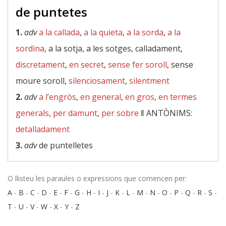
de puntetes
1.
adv
a la callada
,
a la quieta
,
a la sorda
,
a la
sordina
, a la sotja, a les sotges, calladament,
discretament
,
en secret
,
sense fer soroll
, sense
moure soroll,
silenciosament
,
silentment
2.
adv
a l’engròs
,
en general
,
en gros
,
en termes
generals
,
per damunt
,
per sobre
‖
ANTÒNIMS:
detalladament
3.
adv
de puntelletes
O llisteu les paraules o expressions que comencen per:
A
-
B
-
C
-
D
-
E
-
F
-
G
-
H
-
I
-
J
-
K
-
L
-
M
-
N
-
O
-
P
-
Q
-
R
-
S
-
T
-
U
-
V
-
W
-
X
-
Y
-
Z