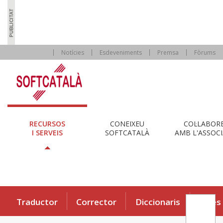
Notícies
Esdeveniments
Premsa
Fòrums
RECURSOS
CONEIXEU
COL·LABOR
I SERVEIS
SOFTCATALÀ
AMB L'ASSOCI
Traductor
Corrector
Diccionaris
Eines