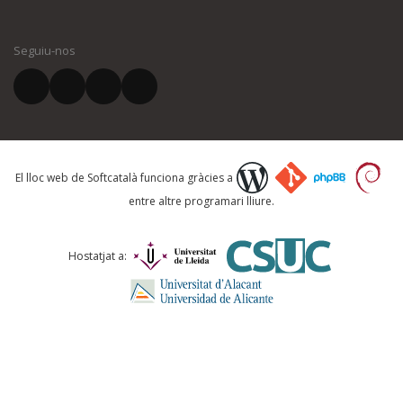
El vostre nom *
Seguiu-nos
El vostre correu electrònic *
Què proposeu?
El lloc web de Softcatalà funciona gràcies a
entre altre programari lliure.
Comentari *
Hostatjat a: