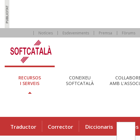
Notícies
Esdeveniments
Premsa
Fòrums
RECURSOS
CONEIXEU
COL·LABOR
I SERVEIS
SOFTCATALÀ
AMB L'ASSOCI
Traductor
Corrector
Diccionaris
Eines