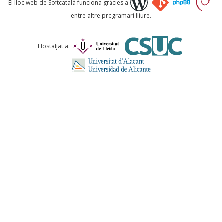
El lloc web de Softcatalà funciona gràcies a
entre altre programari lliure.
Comentari *
Hostatjat a:
ENVIA