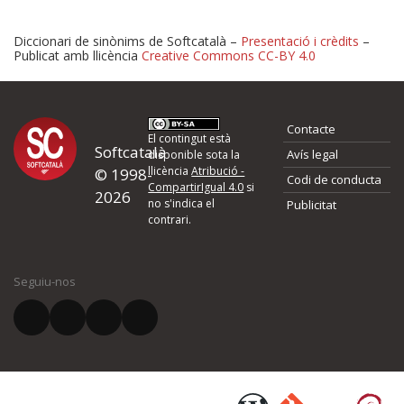
Diccionari de sinònims de Softcatalà –
Presentació i crèdits
–
Publicat amb llicència
Creative Commons CC-BY 4.0
Proposeu-nos millores o 
Contacte
d'errors
El contingut està
Softcatalà
Avís legal
disponible sota la
llicència
Atribució -
© 1998-
Codi de conducta
Si heu trobat un error o voleu proposar alguna millora, ompliu els ca
CompartirIgual 4.0
si
2026
quina és la millora que proposeu o l'error del qual voleu informar-no
no s'indica el
Publicitat
contrari.
El vostre nom *
Seguiu-nos
El vostre correu electrònic *
Què proposeu?