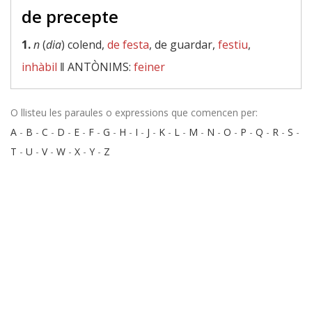
de precepte
1.
n
(
dia
) colend,
de festa
, de guardar,
festiu
,
inhàbil
‖
ANTÒNIMS:
feiner
O llisteu les paraules o expressions que comencen per:
A
-
B
-
C
-
D
-
E
-
F
-
G
-
H
-
I
-
J
-
K
-
L
-
M
-
N
-
O
-
P
-
Q
-
R
-
S
-
T
-
U
-
V
-
W
-
X
-
Y
-
Z