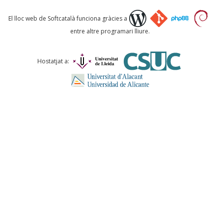
Què proposeu?
El lloc web de Softcatalà funciona gràcies a
entre altre programari lliure.
Comentari *
Hostatjat a:
ENVIA