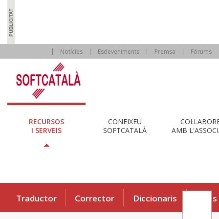
Notícies
Esdeveniments
Premsa
Fòrums
RECURSOS
CONEIXEU
COL·LABOR
I SERVEIS
SOFTCATALÀ
AMB L'ASSOCI
Traductor
Corrector
Diccionaris
Eines