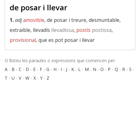
de posar i llevar
1.
adj
amovible
, de posar i treure, desmuntable,
extraïble, llevadís
llevadissa
,
postís
postissa
,
provisional
, que es pot posar i llevar
O llisteu les paraules o expressions que comencen per:
A
-
B
-
C
-
D
-
E
-
F
-
G
-
H
-
I
-
J
-
K
-
L
-
M
-
N
-
O
-
P
-
Q
-
R
-
S
-
T
-
U
-
V
-
W
-
X
-
Y
-
Z