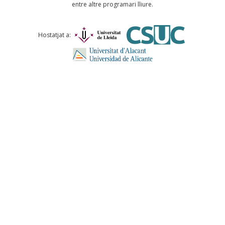
entre altre programari lliure.
Comentari *
Hostatjat a:
ENVIA