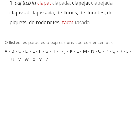
1.
adj
(
teixit
)
clapat
clapada
, clapejat
clapejada
,
clapissat
clapissada
, de llunes, de llunetes, de
piquets, de rodonetes,
tacat
tacada
O llisteu les paraules o expressions que comencen per:
A
-
B
-
C
-
D
-
E
-
F
-
G
-
H
-
I
-
J
-
K
-
L
-
M
-
N
-
O
-
P
-
Q
-
R
-
S
-
T
-
U
-
V
-
W
-
X
-
Y
-
Z