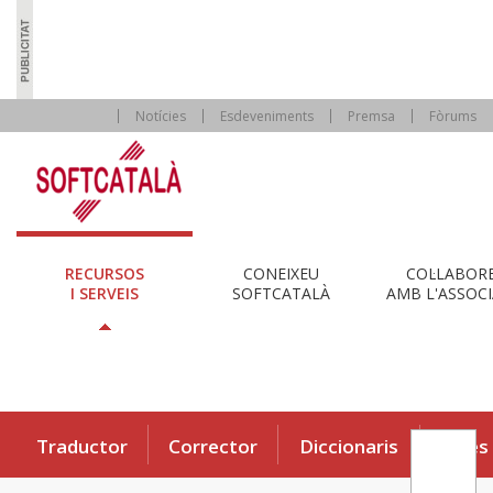
Notícies
Esdeveniments
Premsa
Fòrums
RECURSOS
CONEIXEU
COL·LABOR
I SERVEIS
SOFTCATALÀ
AMB L'ASSOCI
Traductor
Corrector
Diccionaris
Eines