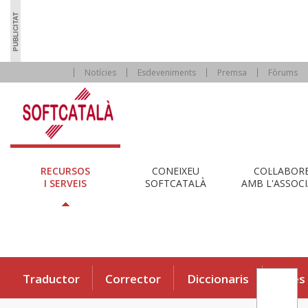
Notícies
Esdeveniments
Premsa
Fòrums
RECURSOS
CONEIXEU
COL·LABOR
I SERVEIS
SOFTCATALÀ
AMB L'ASSOCI
Traductor
Corrector
Diccionaris
Eines