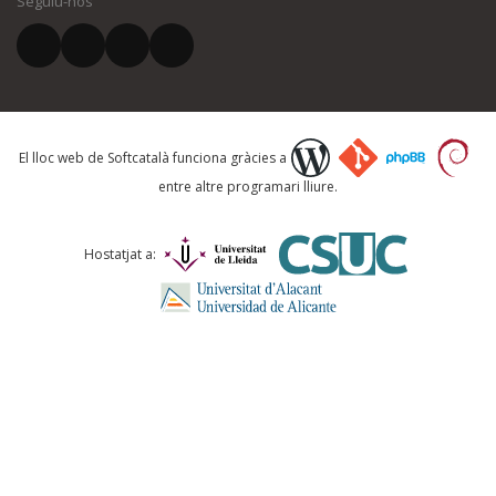
Seguiu-nos
El vostre correu electrònic *
Què proposeu?
El lloc web de Softcatalà funciona gràcies a
entre altre programari lliure.
Comentari *
Hostatjat a: