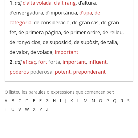
1.
adj
d’alta volada
,
d’alt rang
, d’altura,
d’envergadura, d’importància,
d’upa
,
de
categoria
, de consideració, de gran cas, de gran
fet, de primera pàgina, de primer ordre, de relleu,
de ronyó clos, de suposició, de supòsit, de talla,
de valor, de volada,
important
2.
adj
eficaç
,
fort
forta
,
important
,
influent
,
poderós
poderosa
,
potent
,
preponderant
O llisteu les paraules o expressions que comencen per:
A
-
B
-
C
-
D
-
E
-
F
-
G
-
H
-
I
-
J
-
K
-
L
-
M
-
N
-
O
-
P
-
Q
-
R
-
S
-
T
-
U
-
V
-
W
-
X
-
Y
-
Z