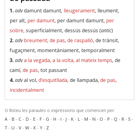
1.
adv
damunt damunt,
lleugerament
, lleument,
per alt,
per damunt
, per damunt damunt,
per
sobre
, superficialment, dessús dessús (
antic
)
2.
adv
breument
,
de pas
,
de raspalló
, de trànsit,
fugaçment, momentàniament, temporalment
3.
adv
a la vegada
,
a la volta
,
al mateix temps
, de
camí,
de pas
, tot passant
4.
adv
al vol,
d’esquitllada
, de llampada,
de pas
,
incidentalment
O llisteu les paraules o expressions que comencen per:
A
-
B
-
C
-
D
-
E
-
F
-
G
-
H
-
I
-
J
-
K
-
L
-
M
-
N
-
O
-
P
-
Q
-
R
-
S
-
T
-
U
-
V
-
W
-
X
-
Y
-
Z