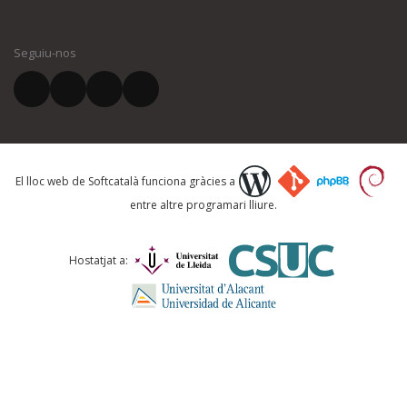
El vostre nom *
Seguiu-nos
El vostre correu electrònic *
Què proposeu?
El lloc web de Softcatalà funciona gràcies a
entre altre programari lliure.
Comentari *
Hostatjat a: