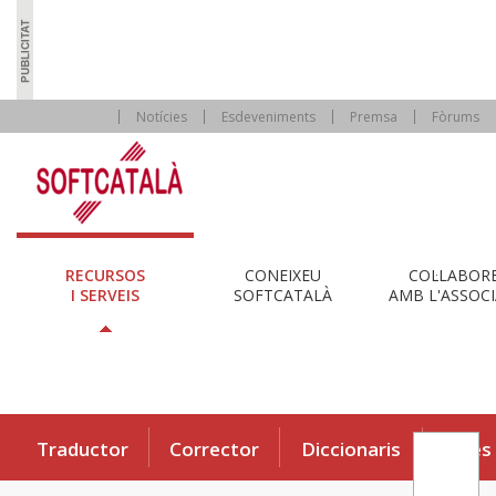
Notícies
Esdeveniments
Premsa
Fòrums
RECURSOS
CONEIXEU
COL·LABOR
I SERVEIS
SOFTCATALÀ
AMB L'ASSOCI
Traductor
Corrector
Diccionaris
Eines