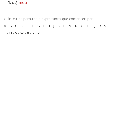
1.
adj
meu
O llisteu les paraules o expressions que comencen per:
A
-
B
-
C
-
D
-
E
-
F
-
G
-
H
-
I
-
J
-
K
-
L
-
M
-
N
-
O
-
P
-
Q
-
R
-
S
-
T
-
U
-
V
-
W
-
X
-
Y
-
Z