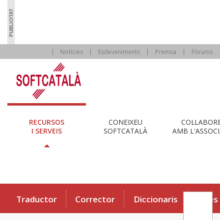
Notícies
Esdeveniments
Premsa
Fòrums
RECURSOS
CONEIXEU
COL·LABOR
I SERVEIS
SOFTCATALÀ
AMB L'ASSOCI
Traductor
Corrector
Diccionaris
Eines