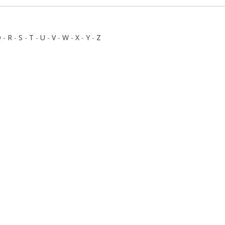
Q
-
R
-
S
-
T
-
U
-
V
-
W
-
X
-
Y
-
Z