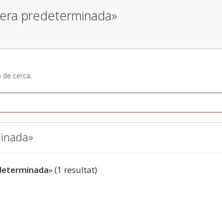
nera predeterminada»
ó de cerca.
minada»
determinada
» (1 resultat)