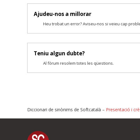
Ajudeu-nos a millorar
Heu trobat un error? Aviseu-nos si veieu cap prob
Teniu algun dubte?
Al fòrum resolem totes les qüestions.
Diccionari de sinònims de Softcatalà –
Presentació i crè
Proposeu-nos millores o i