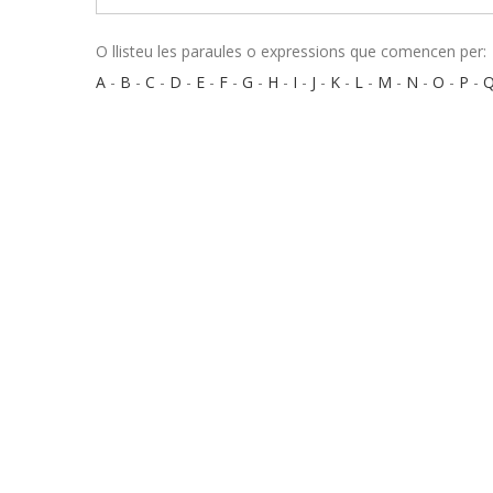
O llisteu les paraules o expressions que comencen per:
A
-
B
-
C
-
D
-
E
-
F
-
G
-
H
-
I
-
J
-
K
-
L
-
M
-
N
-
O
-
P
-