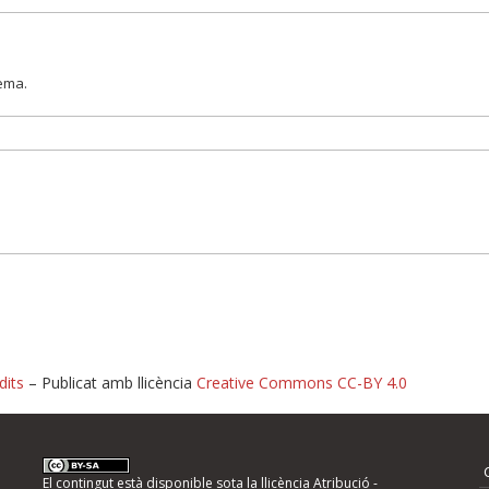
lema.
dits
– Publicat amb llicència
Creative Commons CC-BY 4.0
nformeu d'errors
El contingut està disponible sota la llicència
Atribució -