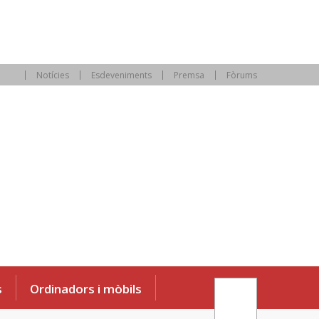
Notícies
Esdeveniments
Premsa
Fòrums
s
Ordinadors i mòbils