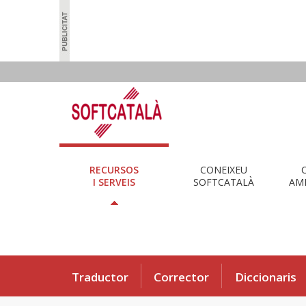
RECURSOS
CONEIXEU
I SERVEIS
SOFTCATALÀ
AMB
Traductor
Corrector
Diccionaris