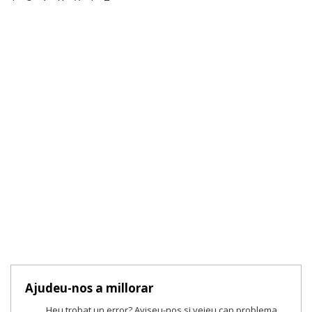
Ajudeu-nos a millorar
Heu trobat un error? Aviseu-nos si veieu cap problema.