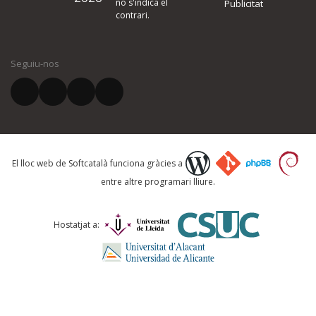
no s'indica el
Publicitat
contrari.
El vostre nom *
Seguiu-nos
El vostre correu electrònic *
Què proposeu?
El lloc web de Softcatalà funciona gràcies a
entre altre programari lliure.
Comentari *
Hostatjat a: