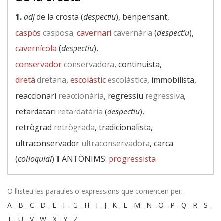
1.
adj
de la crosta (
despectiu
), benpensant,
caspós
casposa
,
cavernari
cavernària
(
despectiu
),
cavernícola
(
despectiu
),
conservador
conservadora
, continuista,
dretà
dretana
,
escolàstic
escolàstica
, immobilista,
reaccionari
reaccionària
, regressiu
regressiva
,
retardatari
retardatària
(
despectiu
),
retrògrad
retrògrada
, tradicionalista,
ultraconservador
ultraconservadora
, carca
(
col·loquial
) ‖
ANTÒNIMS:
progressista
O llisteu les paraules o expressions que comencen per:
A
-
B
-
C
-
D
-
E
-
F
-
G
-
H
-
I
-
J
-
K
-
L
-
M
-
N
-
O
-
P
-
Q
-
R
-
S
-
T
-
U
-
V
-
W
-
X
-
Y
-
Z