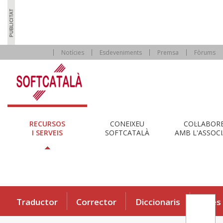
Notícies
Esdeveniments
Premsa
Fòrums
RECURSOS
CONEIXEU
COL·LABOR
I SERVEIS
SOFTCATALÀ
AMB L'ASSOCI
Traductor
Corrector
Diccionaris
Eines