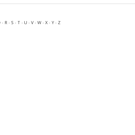
Q
-
R
-
S
-
T
-
U
-
V
-
W
-
X
-
Y
-
Z