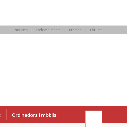
Notícies
Esdeveniments
Premsa
Fòrums
s
Ordinadors i mòbils