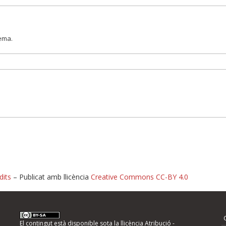
lema.
dits
– Publicat amb llicència
Creative Commons CC-BY 4.0
nformeu d'errors
El contingut està disponible sota la llicència
Atribució -