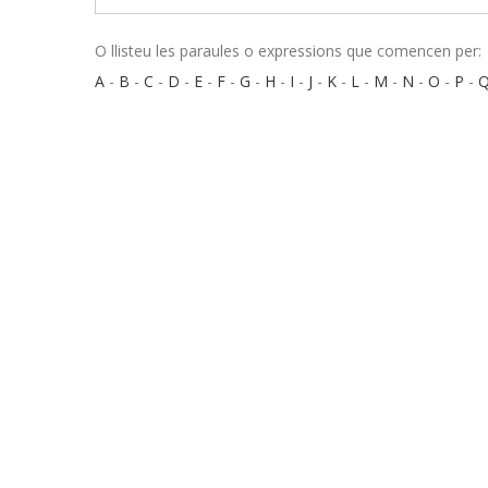
O llisteu les paraules o expressions que comencen per:
A
-
B
-
C
-
D
-
E
-
F
-
G
-
H
-
I
-
J
-
K
-
L
-
M
-
N
-
O
-
P
-