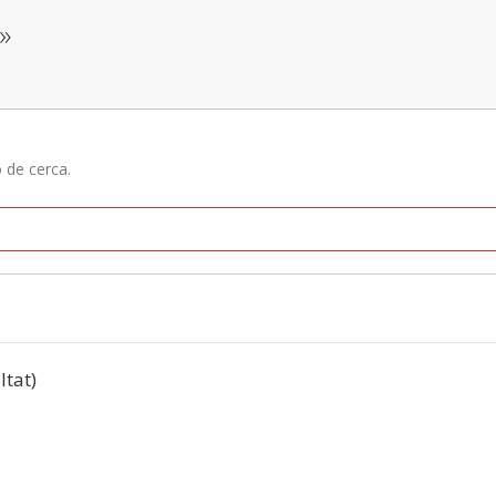
»
ó de cerca.
ltat)