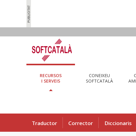
RECURSOS
CONEIXEU
I SERVEIS
SOFTCATALÀ
AMB
Traductor
Corrector
Diccionaris