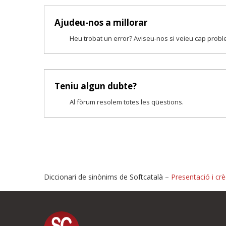
Ajudeu-nos a millorar
Heu trobat un error? Aviseu-nos si veieu cap prob
Teniu algun dubte?
Al fòrum resolem totes les qüestions.
Diccionari de sinònims de Softcatalà –
Presentació i crè
Proposeu-nos millores o i