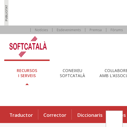
Notícies
Esdeveniments
Premsa
Fòrums
RECURSOS
CONEIXEU
COL·LABOR
I SERVEIS
SOFTCATALÀ
AMB L'ASSOCI
Traductor
Corrector
Diccionaris
Eines