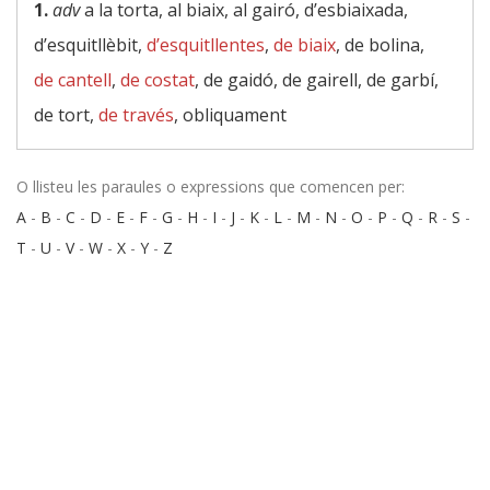
1.
adv
a la torta, al biaix, al gairó, d’esbiaixada,
d’esquitllèbit,
d’esquitllentes
,
de biaix
, de bolina,
de cantell
,
de costat
, de gaidó, de gairell, de garbí,
de tort,
de través
, obliquament
O llisteu les paraules o expressions que comencen per:
A
-
B
-
C
-
D
-
E
-
F
-
G
-
H
-
I
-
J
-
K
-
L
-
M
-
N
-
O
-
P
-
Q
-
R
-
S
-
T
-
U
-
V
-
W
-
X
-
Y
-
Z