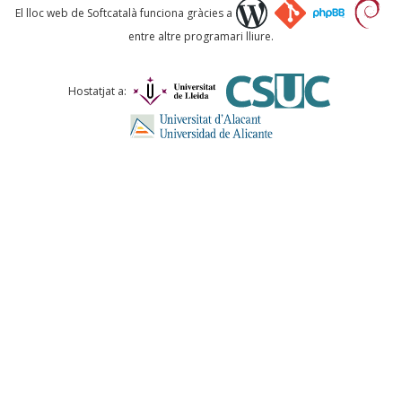
Què proposeu?
El lloc web de Softcatalà funciona gràcies a
entre altre programari lliure.
Comentari *
Hostatjat a:
ENVIA