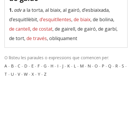
1.
adv
a la torta, al biaix, al gairó, d’esbiaixada,
d’esquitllèbit,
d’esquitllentes
,
de biaix
, de bolina,
de cantell
,
de costat
, de gairell, de gairó, de garbí,
de tort,
de través
, obliquament
O llisteu les paraules o expressions que comencen per:
A
-
B
-
C
-
D
-
E
-
F
-
G
-
H
-
I
-
J
-
K
-
L
-
M
-
N
-
O
-
P
-
Q
-
R
-
S
-
T
-
U
-
V
-
W
-
X
-
Y
-
Z