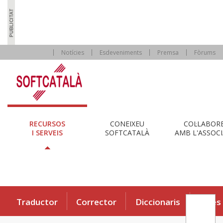
Notícies
Esdeveniments
Premsa
Fòrums
RECURSOS
CONEIXEU
COL·LABOR
I SERVEIS
SOFTCATALÀ
AMB L'ASSOCI
Traductor
Corrector
Diccionaris
Eines