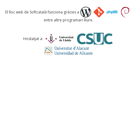
Què proposeu?
El lloc web de Softcatalà funciona gràcies a
entre altre programari lliure.
Comentari *
Hostatjat a:
ENVIA