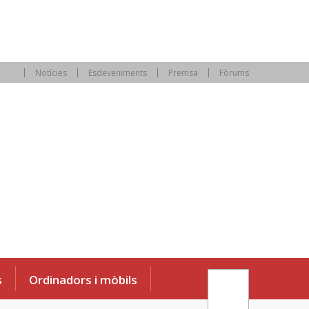
Notícies
Esdeveniments
Premsa
Fòrums
s
Ordinadors i mòbils