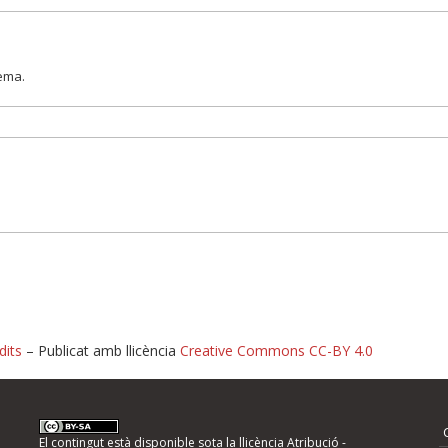
lema.
dits
– Publicat amb llicència
Creative Commons CC-BY 4.0
nformeu d'errors
El contingut està disponible sota la llicència
Atribució -