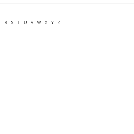
Q
-
R
-
S
-
T
-
U
-
V
-
W
-
X
-
Y
-
Z