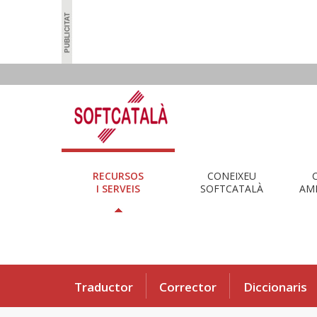
RECURSOS
CONEIXEU
I SERVEIS
SOFTCATALÀ
AMB
Traductor
Corrector
Diccionaris