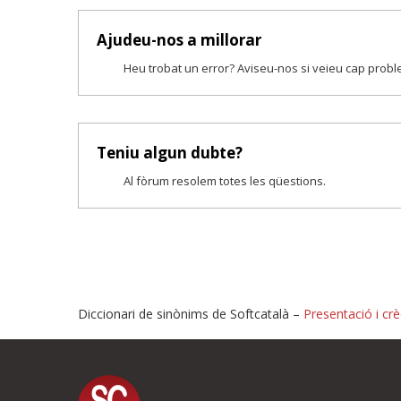
Ajudeu-nos a millorar
Heu trobat un error? Aviseu-nos si veieu cap prob
Teniu algun dubte?
Al fòrum resolem totes les qüestions.
Diccionari de sinònims de Softcatalà –
Presentació i crè
Proposeu-nos millores o i