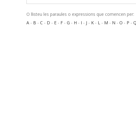
O llisteu les paraules o expressions que comencen per:
A
-
B
-
C
-
D
-
E
-
F
-
G
-
H
-
I
-
J
-
K
-
L
-
M
-
N
-
O
-
P
-