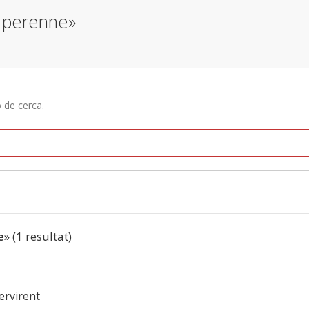
a perenne»
ó de cerca.
e
» (1 resultat)
ervirent