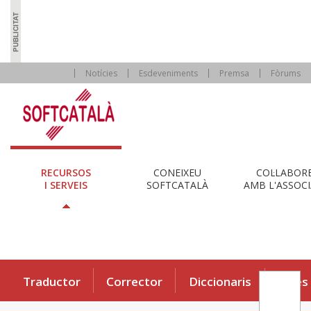
Notícies
Esdeveniments
Premsa
Fòrums
RECURSOS
CONEIXEU
COL·LABOR
I SERVEIS
SOFTCATALÀ
AMB L'ASSOCI
Traductor
Corrector
Diccionaris
Eines