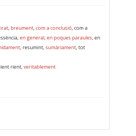
irat
,
breument
,
com a conclusió
, com a
essència,
en general
,
en poques paraules
, en
midament
, resumint,
sumàriament
, tot
rient rient,
veritablement