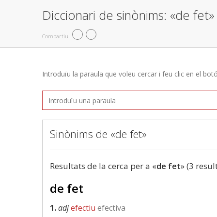
Diccionari de sinònims: «de fet»
Compartiu
Introduïu la paraula que voleu cercar i feu clic en el bot
Sinònims de «de fet»
Resultats de la cerca per a «
de fet
» (3 resul
de fet
1.
adj
efectiu
efectiva