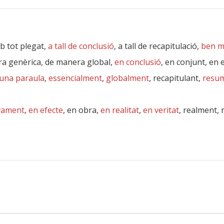
b tot plegat,
a tall de conclusió
, a tall de recapitulació,
ben m
ra genèrica, de manera global,
en conclusió
, en conjunt, en 
una paraula
,
essencialment
,
globalment
, recapitulant,
resu
ivament
,
en efecte
, en obra,
en realitat
,
en veritat
, realment, 