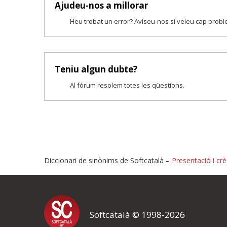
Ajudeu-nos a millorar
Heu trobat un error? Aviseu-nos si veieu cap prob
Teniu algun dubte?
Al fòrum resolem totes les qüestions.
Diccionari de sinònims de Softcatalà –
Presentació i crè
Proposeu-nos millores o i
Softcatalà © 1998-2026
Si heu trobat un error o voleu proposar alguna millora, ompliu els ca