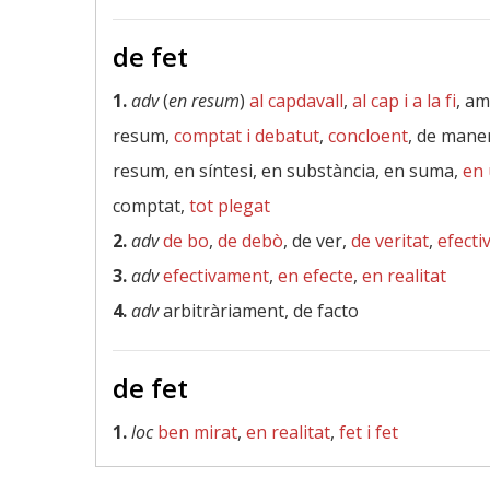
de fet
1.
adv
(
en resum
)
al capdavall
,
al cap i a la fi
, am
resum,
comptat i debatut
,
concloent
, de mane
resum, en síntesi, en substància, en suma,
en 
comptat,
tot plegat
2.
adv
de bo
,
de debò
, de ver,
de veritat
,
efect
3.
adv
efectivament
,
en efecte
,
en realitat
4.
adv
arbitràriament, de facto
de fet
1.
loc
ben mirat
,
en realitat
,
fet i fet