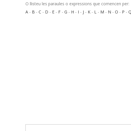
O llisteu les paraules o expressions que comencen per:
A
-
B
-
C
-
D
-
E
-
F
-
G
-
H
-
I
-
J
-
K
-
L
-
M
-
N
-
O
-
P
-