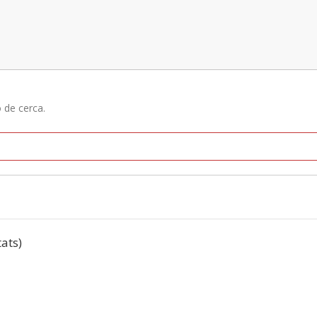
ó de cerca.
tats)