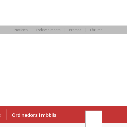
Notícies
Esdeveniments
Premsa
Fòrums
s
Ordinadors i mòbils