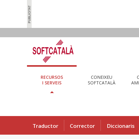
RECURSOS
CONEIXEU
I SERVEIS
SOFTCATALÀ
AMB
Traductor
Corrector
Diccionaris