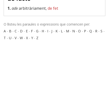
1.
adv
arbitràriament,
de fet
O llisteu les paraules o expressions que comencen per:
A
-
B
-
C
-
D
-
E
-
F
-
G
-
H
-
I
-
J
-
K
-
L
-
M
-
N
-
O
-
P
-
Q
-
R
-
S
-
T
-
U
-
V
-
W
-
X
-
Y
-
Z