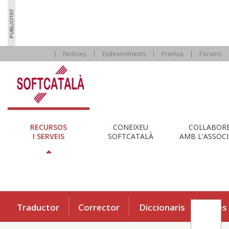
Notícies
Esdeveniments
Premsa
Fòrums
RECURSOS
CONEIXEU
COL·LABOR
I SERVEIS
SOFTCATALÀ
AMB L'ASSOCI
Traductor
Corrector
Diccionaris
Eines