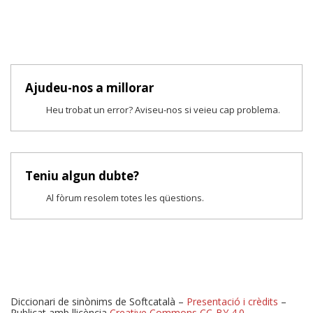
Ajudeu-nos a millorar
Heu trobat un error? Aviseu-nos si veieu cap problema.
Teniu algun dubte?
Al fòrum resolem totes les qüestions.
Diccionari de sinònims de Softcatalà –
Presentació i crèdits
–
Publicat amb llicència
Creative Commons CC-BY 4.0