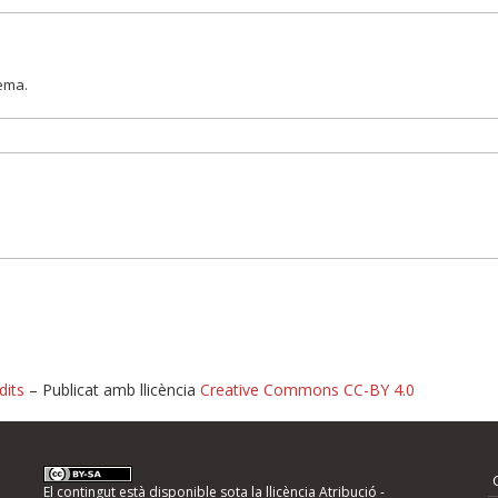
lema.
dits
– Publicat amb llicència
Creative Commons CC-BY 4.0
nformeu d'errors
El contingut està disponible sota la llicència
Atribució -