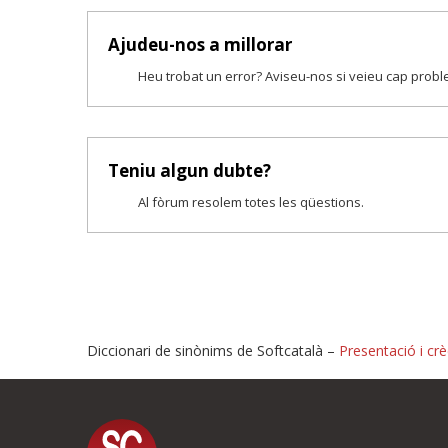
Ajudeu-nos a millorar
Heu trobat un error? Aviseu-nos si veieu cap prob
Teniu algun dubte?
Al fòrum resolem totes les qüestions.
Diccionari de sinònims de Softcatalà –
Presentació i crè
Proposeu-nos millores o i