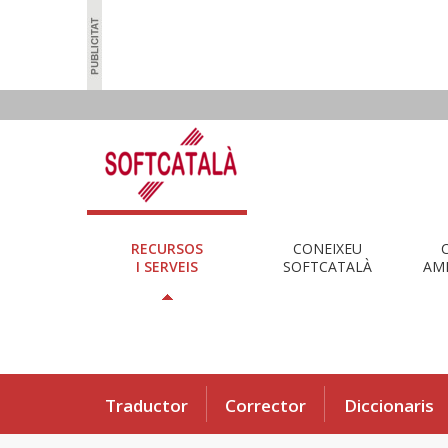
RECURSOS
CONEIXEU
I SERVEIS
SOFTCATALÀ
AMB
Traductor
Corrector
Diccionaris