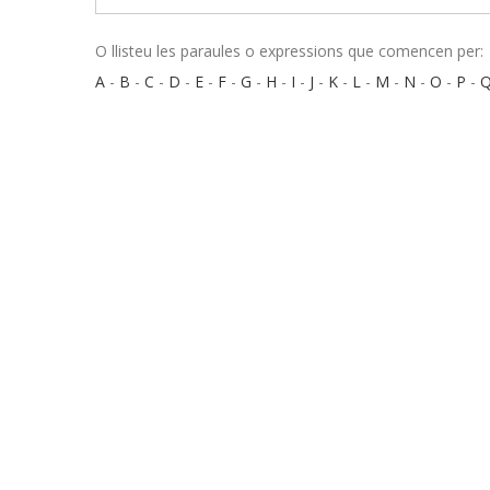
O llisteu les paraules o expressions que comencen per:
A
-
B
-
C
-
D
-
E
-
F
-
G
-
H
-
I
-
J
-
K
-
L
-
M
-
N
-
O
-
P
-