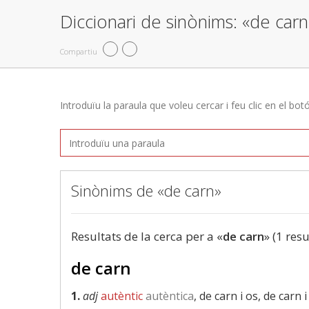
Diccionari de sinònims: «de carn
Compartiu
Introduïu la paraula que voleu cercar i feu clic en el bot
Sinònims de «de carn»
Resultats de la cerca per a «
de carn
» (1 resu
de carn
1.
adj
autèntic
autèntica
, de carn i os, de carn 