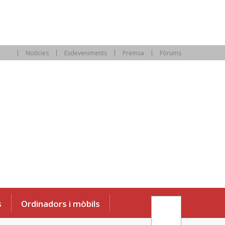
Notícies
Esdeveniments
Premsa
Fòrums
s
Ordinadors i mòbils