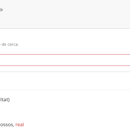
»
ó de cerca.
ltat)
i ossos,
real