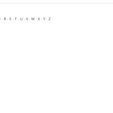
Q
-
R
-
S
-
T
-
U
-
V
-
W
-
X
-
Y
-
Z