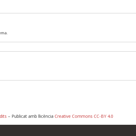
lema.
dits
– Publicat amb llicència
Creative Commons CC-BY 4.0