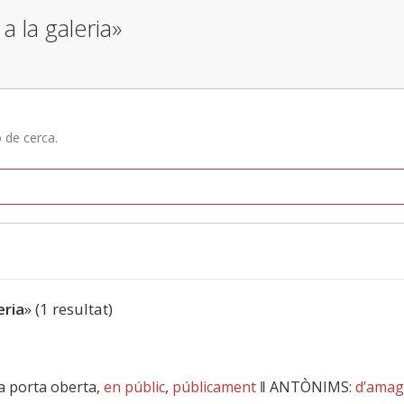
a la galeria»
ó de cerca.
eria
» (1 resultat)
 a porta oberta,
en públic
,
públicament
‖
ANTÒNIMS:
d’amag