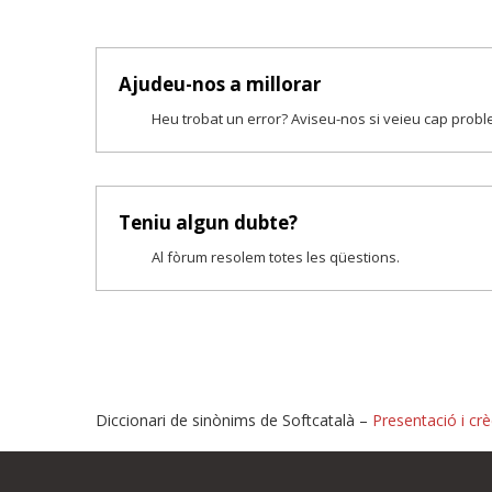
Ajudeu-nos a millorar
Heu trobat un error? Aviseu-nos si veieu cap prob
Teniu algun dubte?
Al fòrum resolem totes les qüestions.
Diccionari de sinònims de Softcatalà –
Presentació i crè