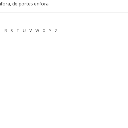
nfora, de portes enfora
Q
-
R
-
S
-
T
-
U
-
V
-
W
-
X
-
Y
-
Z