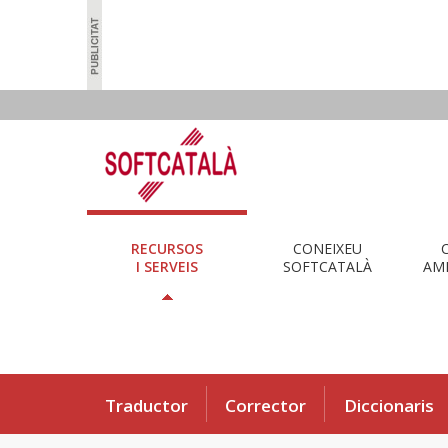
RECURSOS
CONEIXEU
I SERVEIS
SOFTCATALÀ
AMB
Traductor
Corrector
Diccionaris