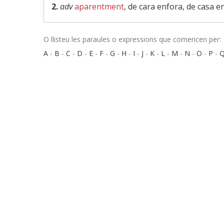
2.
adv
aparentment
, de cara enfora, de casa e
O llisteu les paraules o expressions que comencen per:
A
-
B
-
C
-
D
-
E
-
F
-
G
-
H
-
I
-
J
-
K
-
L
-
M
-
N
-
O
-
P
-