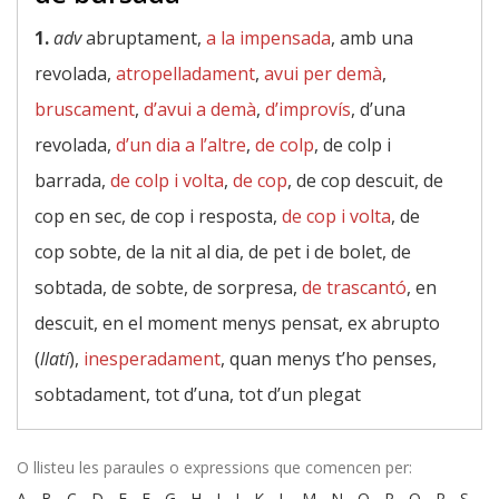
1.
adv
abruptament,
a la impensada
, amb una
revolada,
atropelladament
,
avui per demà
,
bruscament
,
d’avui a demà
,
d’improvís
, d’una
revolada,
d’un dia a l’altre
,
de colp
, de colp i
barrada,
de colp i volta
,
de cop
, de cop descuit, de
cop en sec, de cop i resposta,
de cop i volta
, de
cop sobte, de la nit al dia, de pet i de bolet, de
sobtada, de sobte, de sorpresa,
de trascantó
, en
descuit, en el moment menys pensat, ex abrupto
(
llatí
),
inesperadament
, quan menys t’ho penses,
sobtadament, tot d’una, tot d’un plegat
O llisteu les paraules o expressions que comencen per:
A
-
B
-
C
-
D
-
E
-
F
-
G
-
H
-
I
-
J
-
K
-
L
-
M
-
N
-
O
-
P
-
Q
-
R
-
S
-