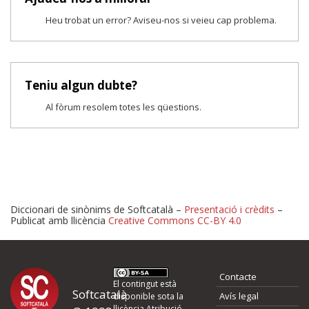
Heu trobat un error? Aviseu-nos si veieu cap problema.
Teniu algun dubte?
Al fòrum resolem totes les qüestions.
Diccionari de sinònims de Softcatalà –
Presentació i crèdits
–
Publicat amb llicència
Creative Commons CC-BY 4.0
Proposeu-nos millores o 
Contacte
d'errors
El contingut està
Softcatalà
Avís legal
disponible sota la
llicència
Atribució -