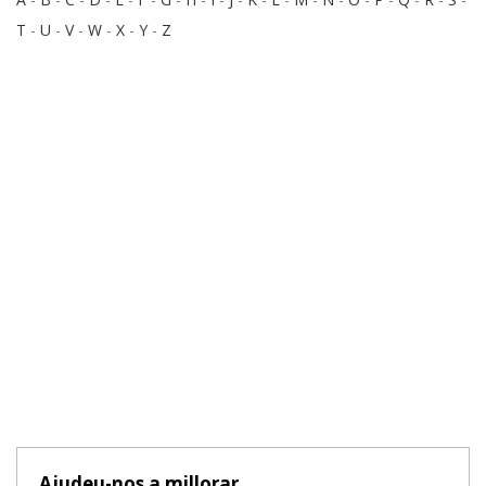
T
-
U
-
V
-
W
-
X
-
Y
-
Z
Ajudeu-nos a millorar