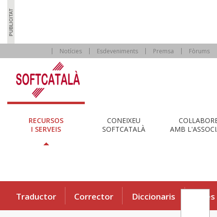
Notícies
Esdeveniments
Premsa
Fòrums
RECURSOS
CONEIXEU
COL·LABOR
I SERVEIS
SOFTCATALÀ
AMB L'ASSOCI
Traductor
Corrector
Diccionaris
Eines