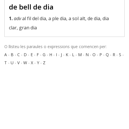
de bell de dia
1.
adv
al fil del dia, a ple dia, a sol alt, de dia, dia
clar, gran dia
O llisteu les paraules o expressions que comencen per:
A
-
B
-
C
-
D
-
E
-
F
-
G
-
H
-
I
-
J
-
K
-
L
-
M
-
N
-
O
-
P
-
Q
-
R
-
S
-
T
-
U
-
V
-
W
-
X
-
Y
-
Z