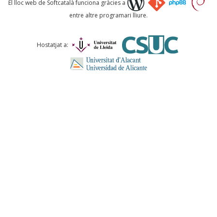
El lloc web de Softcatalà funciona gràcies a
entre altre programari lliure.
Comentari *
Hostatjat a:
ENVIA