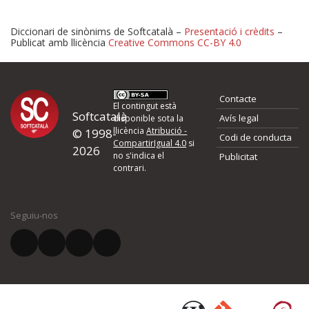
Diccionari de sinònims de Softcatalà –
Presentació i crèdits
–
Publicat amb llicència
Creative Commons CC-BY 4.0
Proposeu-nos millores o 
Contacte
d'errors
El contingut està
Softcatalà
Avís legal
disponible sota la
llicència
Atribució -
© 1998-
Codi de conducta
Si heu trobat un error o voleu proposar alguna millora, ompliu els ca
CompartirIgual 4.0
si
2026
quina és la millora que proposeu o l'error del qual voleu informar-no
no s'indica el
Publicitat
contrari.
El vostre nom *
Seguiu-nos
El vostre correu electrònic *
Què proposeu?