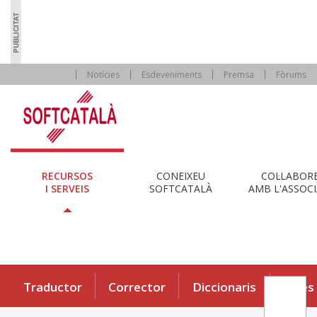
Notícies
Esdeveniments
Premsa
Fòrums
RECURSOS
CONEIXEU
COL·LABOR
I SERVEIS
SOFTCATALÀ
AMB L'ASSOCI
Traductor
Corrector
Diccionaris
Eines