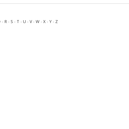
Q
-
R
-
S
-
T
-
U
-
V
-
W
-
X
-
Y
-
Z