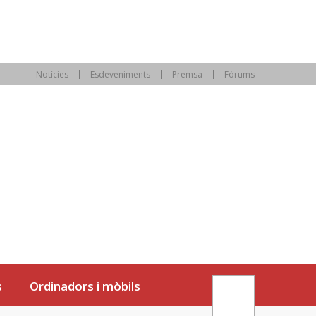
Notícies
Esdeveniments
Premsa
Fòrums
s
Ordinadors i mòbils