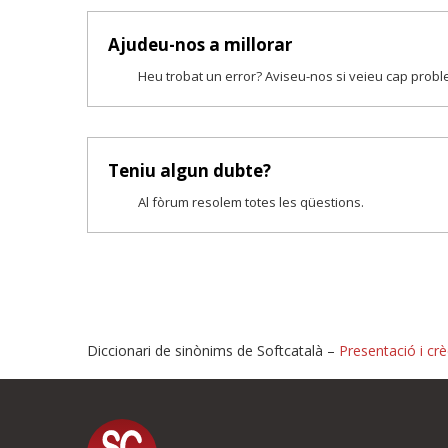
Ajudeu-nos a millorar
Heu trobat un error? Aviseu-nos si veieu cap prob
Teniu algun dubte?
Al fòrum resolem totes les qüestions.
Diccionari de sinònims de Softcatalà –
Presentació i crè
Proposeu-nos millores o i