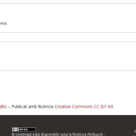
lema.
dits
– Publicat amb llicència
Creative Commons CC-BY 4.0
nformeu d'errors
El contingut està disponible sota la llicència
Atribució -