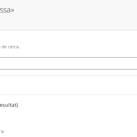
issa»
ó de cerca.
resultat)
ra