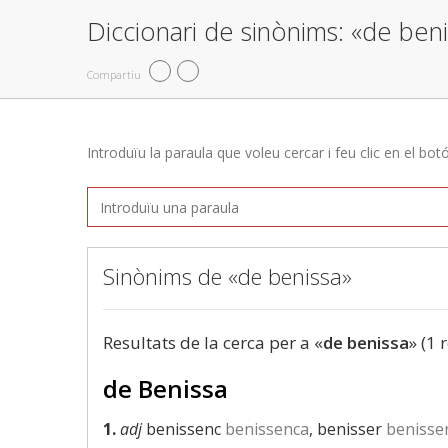
Diccionari de sinònims: «de ben
Compartiu
Introduïu la paraula que voleu cercar i feu clic en el bot
Sinònims de «de benissa»
Resultats de la cerca per a «
de benissa
» (1 
de Benissa
1.
adj
benissenc
benissenca
, benisser
benisse