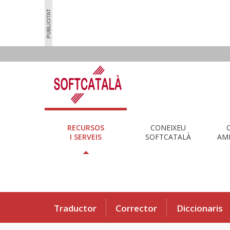
RECURSOS
CONEIXEU
I SERVEIS
SOFTCATALÀ
AMB
Traductor
Corrector
Diccionaris