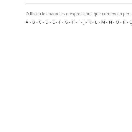
O llisteu les paraules o expressions que comencen per:
A
-
B
-
C
-
D
-
E
-
F
-
G
-
H
-
I
-
J
-
K
-
L
-
M
-
N
-
O
-
P
-