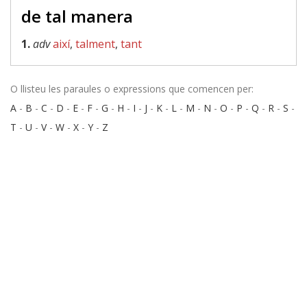
de tal manera
1.
adv
així
,
talment
,
tant
O llisteu les paraules o expressions que comencen per:
A
-
B
-
C
-
D
-
E
-
F
-
G
-
H
-
I
-
J
-
K
-
L
-
M
-
N
-
O
-
P
-
Q
-
R
-
S
-
T
-
U
-
V
-
W
-
X
-
Y
-
Z