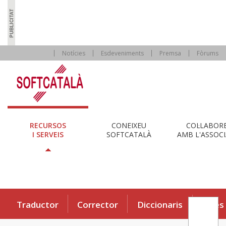
Notícies
Esdeveniments
Premsa
Fòrums
RECURSOS
CONEIXEU
COL·LABOR
I SERVEIS
SOFTCATALÀ
AMB L'ASSOCI
Traductor
Corrector
Diccionaris
Eines