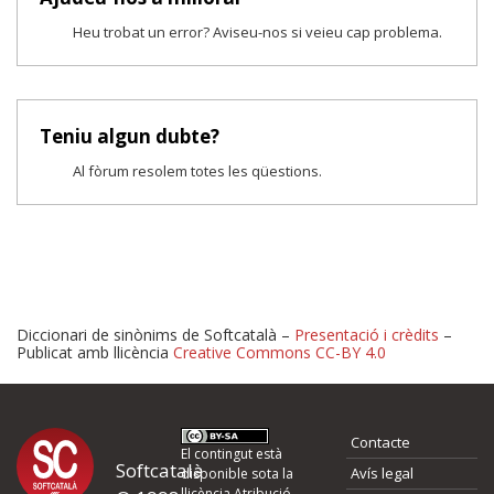
Heu trobat un error? Aviseu-nos si veieu cap problema.
Teniu algun dubte?
Al fòrum resolem totes les qüestions.
Diccionari de sinònims de Softcatalà –
Presentació i crèdits
–
Publicat amb llicència
Creative Commons CC-BY 4.0
Proposeu-nos millores o 
Contacte
d'errors
El contingut està
Softcatalà
Avís legal
disponible sota la
llicència
Atribució -