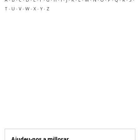
T
-
U
-
V
-
W
-
X
-
Y
-
Z
Ajudeu-nos a millorar