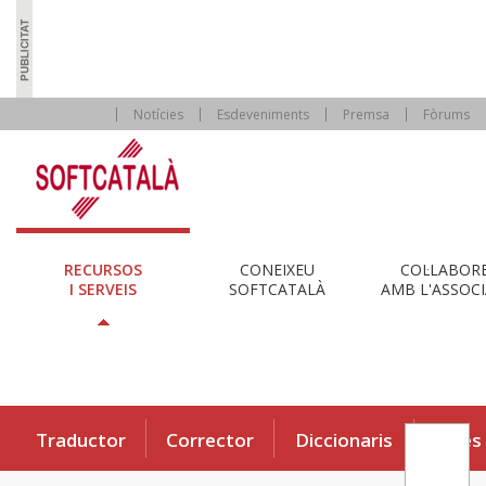
Notícies
Esdeveniments
Premsa
Fòrums
RECURSOS
CONEIXEU
COL·LABOR
I SERVEIS
SOFTCATALÀ
AMB L'ASSOCI
Traductor
Corrector
Diccionaris
Eines