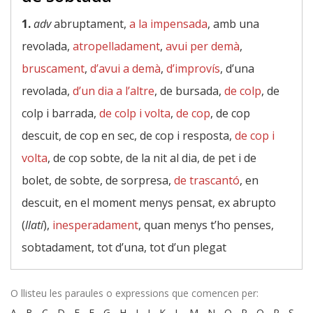
1.
adv
abruptament,
a la impensada
, amb una
revolada,
atropelladament
,
avui per demà
,
bruscament
,
d’avui a demà
,
d’improvís
, d’una
revolada,
d’un dia a l’altre
, de bursada,
de colp
, de
colp i barrada,
de colp i volta
,
de cop
, de cop
descuit, de cop en sec, de cop i resposta,
de cop i
volta
, de cop sobte, de la nit al dia, de pet i de
bolet, de sobte, de sorpresa,
de trascantó
, en
descuit, en el moment menys pensat, ex abrupto
(
llatí
),
inesperadament
, quan menys t’ho penses,
sobtadament, tot d’una, tot d’un plegat
O llisteu les paraules o expressions que comencen per:
A
-
B
-
C
-
D
-
E
-
F
-
G
-
H
-
I
-
J
-
K
-
L
-
M
-
N
-
O
-
P
-
Q
-
R
-
S
-