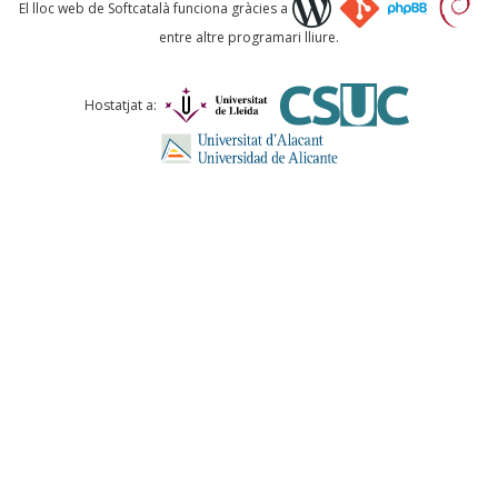
Què proposeu?
El lloc web de Softcatalà funciona gràcies a
entre altre programari lliure.
Comentari *
Hostatjat a:
ENVIA