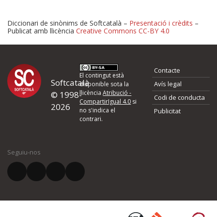
Diccionari de sinònims de Softcatalà –
Presentació i crèdits
–
Publicat amb llicència
Creative Commons CC-BY 4.0
Proposeu-nos millores o 
Contacte
d'errors
El contingut està
Softcatalà
Avís legal
disponible sota la
llicència
Atribució -
© 1998-
Codi de conducta
Si heu trobat un error o voleu proposar alguna millora, ompliu els ca
CompartirIgual 4.0
si
2026
quina és la millora que proposeu o l'error del qual voleu informar-no
no s'indica el
Publicitat
contrari.
El vostre nom *
Seguiu-nos
El vostre correu electrònic *