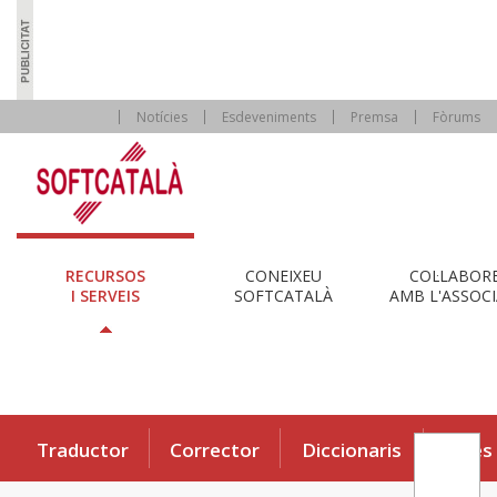
Notícies
Esdeveniments
Premsa
Fòrums
RECURSOS
CONEIXEU
COL·LABOR
I SERVEIS
SOFTCATALÀ
AMB L'ASSOCI
Traductor
Corrector
Diccionaris
Eines