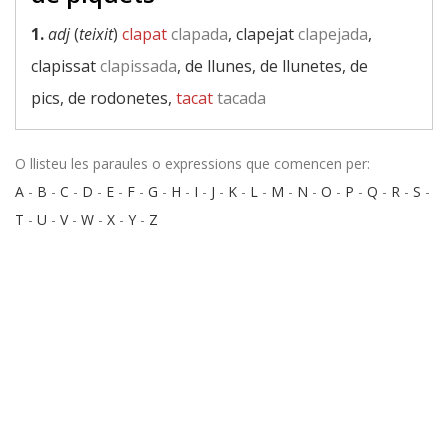
1.
adj
(
teixit
)
clapat
clapada
, clapejat
clapejada
,
clapissat
clapissada
, de llunes, de llunetes, de
pics, de rodonetes,
tacat
tacada
O llisteu les paraules o expressions que comencen per:
A
-
B
-
C
-
D
-
E
-
F
-
G
-
H
-
I
-
J
-
K
-
L
-
M
-
N
-
O
-
P
-
Q
-
R
-
S
-
T
-
U
-
V
-
W
-
X
-
Y
-
Z