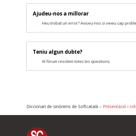
Ajudeu-nos a millorar
Heu trobat un error? Aviseu-nos si veieu cap prob
Teniu algun dubte?
Al fòrum resolem totes les qüestions.
Diccionari de sinònims de Softcatalà –
Presentació i crè
Proposeu-nos millores o i