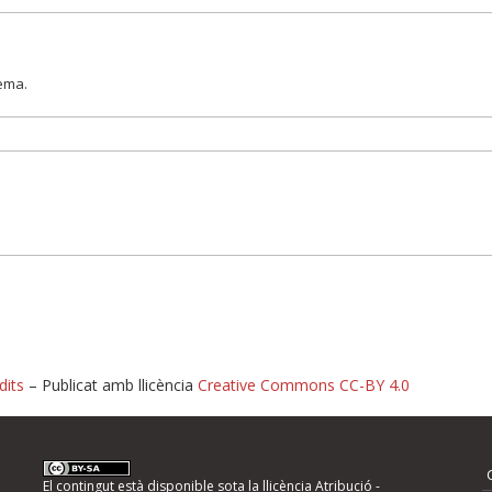
lema.
dits
– Publicat amb llicència
Creative Commons CC-BY 4.0
nformeu d'errors
El contingut està disponible sota la llicència
Atribució -