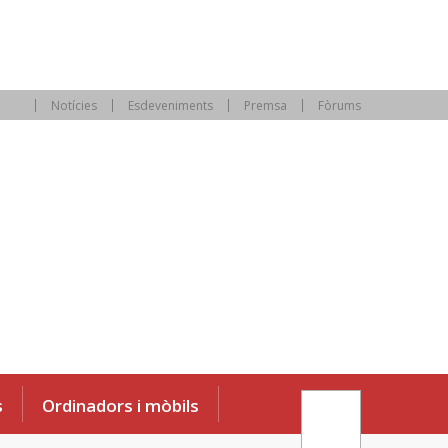
Notícies
Esdeveniments
Premsa
Fòrums
s
Ordinadors i mòbils