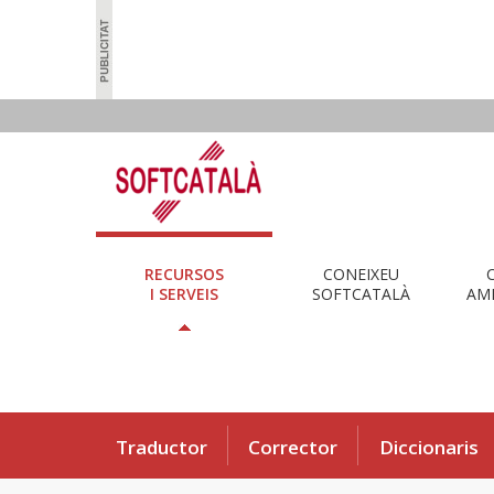
RECURSOS
CONEIXEU
I SERVEIS
SOFTCATALÀ
AMB
Traductor
Corrector
Diccionaris