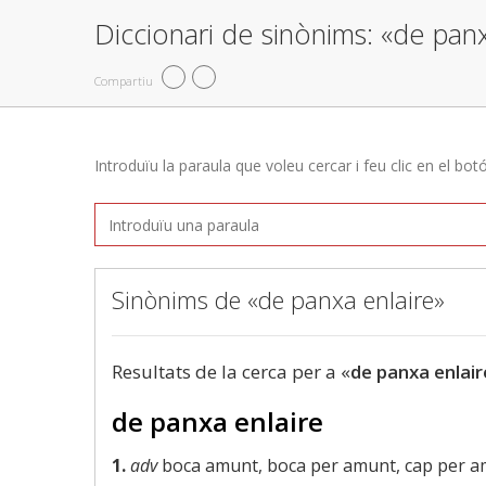
Diccionari de sinònims: «de panx
Compartiu
Introduïu la paraula que voleu cercar i feu clic en el bot
Sinònims de «de panxa enlaire»
Resultats de la cerca per a «
de panxa enlair
de panxa enlaire
1.
adv
boca amunt, boca per amunt, cap per amu