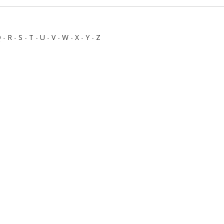
Q
-
R
-
S
-
T
-
U
-
V
-
W
-
X
-
Y
-
Z