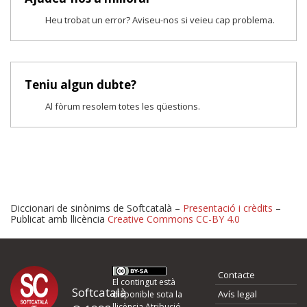
Heu trobat un error? Aviseu-nos si veieu cap problema.
Teniu algun dubte?
Al fòrum resolem totes les qüestions.
Diccionari de sinònims de Softcatalà –
Presentació i crèdits
–
Publicat amb llicència
Creative Commons CC-BY 4.0
Proposeu-nos millores o 
Contacte
d'errors
El contingut està
Softcatalà
Avís legal
disponible sota la
llicència
Atribució -