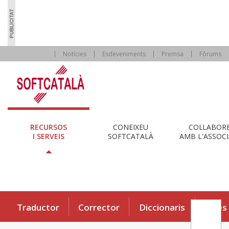
Notícies
Esdeveniments
Premsa
Fòrums
RECURSOS
CONEIXEU
COL·LABOR
I SERVEIS
SOFTCATALÀ
AMB L'ASSOCI
Traductor
Corrector
Diccionaris
Eines