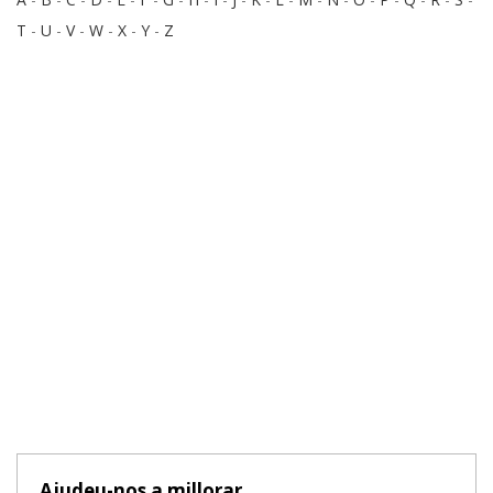
T
-
U
-
V
-
W
-
X
-
Y
-
Z
Ajudeu-nos a millorar