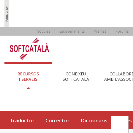
Notícies
Esdeveniments
Premsa
Fòrums
RECURSOS
CONEIXEU
COL·LABOR
I SERVEIS
SOFTCATALÀ
AMB L'ASSOCI
Traductor
Corrector
Diccionaris
Eines