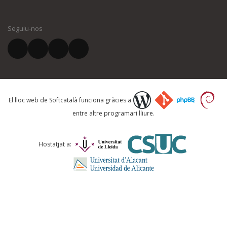
El vostre nom *
Seguiu-nos
El vostre correu electrònic *
Què proposeu?
El lloc web de Softcatalà funciona gràcies a
entre altre programari lliure.
Comentari *
Hostatjat a: