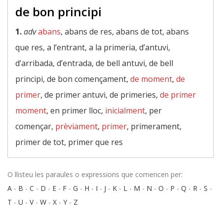
de bon principi
1.
adv
abans
, abans de res, abans de tot, abans
que res, a l’entrant, a la primeria, d’antuvi,
d’arribada, d’entrada, de bell antuvi, de bell
principi, de bon començament,
de moment
,
de
primer
, de primer antuvi, de primeries,
de primer
moment
, en primer lloc,
inicialment
, per
començar,
prèviament
,
primer
, primerament,
primer de tot, primer que res
O llisteu les paraules o expressions que comencen per:
A
-
B
-
C
-
D
-
E
-
F
-
G
-
H
-
I
-
J
-
K
-
L
-
M
-
N
-
O
-
P
-
Q
-
R
-
S
-
T
-
U
-
V
-
W
-
X
-
Y
-
Z