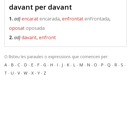
davant per davant
1.
adj
encarat
encarada
,
enfrontat
enfrontada
,
oposat
oposada
2.
adj
davant
,
enfront
O llisteu les paraules o expressions que comencen per:
A
-
B
-
C
-
D
-
E
-
F
-
G
-
H
-
I
-
J
-
K
-
L
-
M
-
N
-
O
-
P
-
Q
-
R
-
S
-
T
-
U
-
V
-
W
-
X
-
Y
-
Z