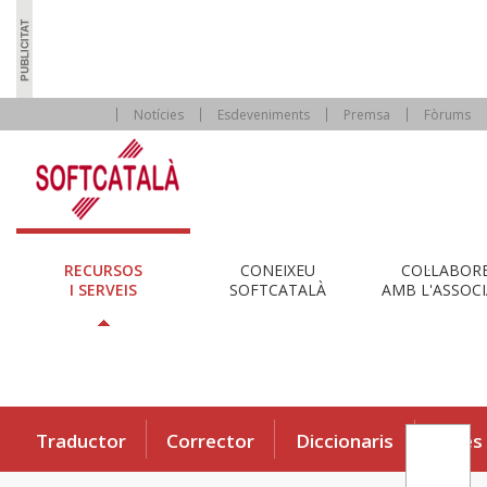
Notícies
Esdeveniments
Premsa
Fòrums
RECURSOS
CONEIXEU
COL·LABOR
I SERVEIS
SOFTCATALÀ
AMB L'ASSOCI
Traductor
Corrector
Diccionaris
Eines