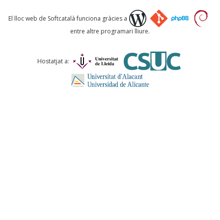
Què proposeu?
El lloc web de Softcatalà funciona gràcies a
entre altre programari lliure.
Comentari *
Hostatjat a:
ENVIA