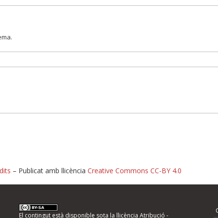
lema.
dits
– Publicat amb llicència
Creative Commons CC-BY 4.0
nformeu d'errors
El contingut està disponible sota la llicència
Atribució -