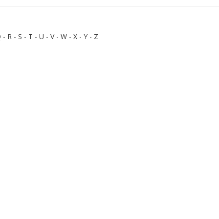
Q
-
R
-
S
-
T
-
U
-
V
-
W
-
X
-
Y
-
Z