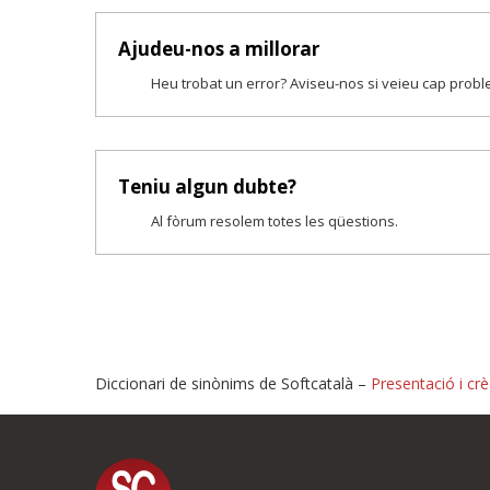
Ajudeu-nos a millorar
Heu trobat un error? Aviseu-nos si veieu cap prob
Teniu algun dubte?
Al fòrum resolem totes les qüestions.
Diccionari de sinònims de Softcatalà –
Presentació i crè
Proposeu-nos millores o i