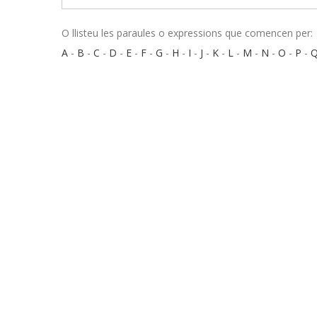
O llisteu les paraules o expressions que comencen per:
A
-
B
-
C
-
D
-
E
-
F
-
G
-
H
-
I
-
J
-
K
-
L
-
M
-
N
-
O
-
P
-