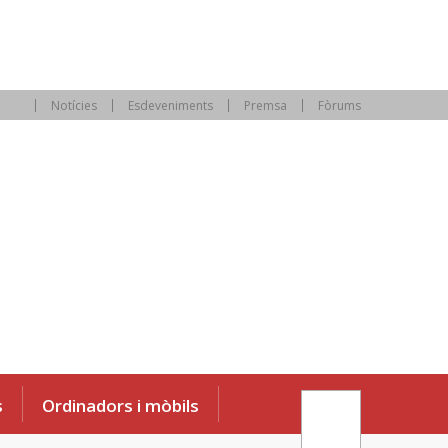
Notícies
Esdeveniments
Premsa
Fòrums
s
Ordinadors i mòbils