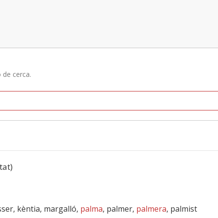
ó de cerca.
tat)
asser, kèntia, margalló,
palma
, palmer,
palmera
, palmist