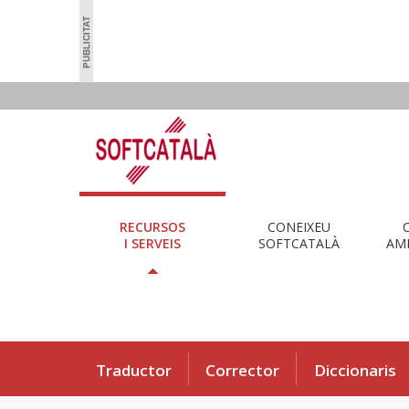
RECURSOS
CONEIXEU
I SERVEIS
SOFTCATALÀ
AMB
Traductor
Corrector
Diccionaris