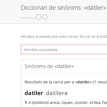
Diccionari de sinònims: «datiler»
Compartiu
Introduïu la paraula que voleu cercar i feu clic en el bot
Sinònims de «datiler»
Resultats de la cerca per a «
datiler
» (1 resul
datiler
datilera
1.
n
(
botànica
) areca, ciques, cocoter, eritea, f