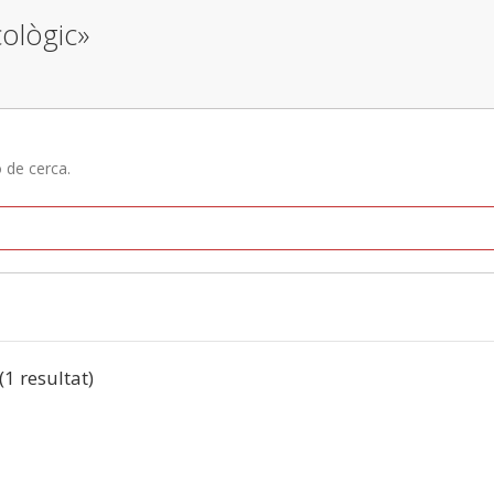
cològic»
ó de cerca.
 (1 resultat)