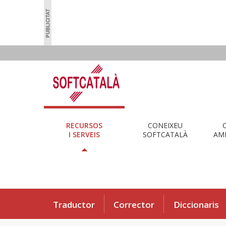
RECURSOS
CONEIXEU
I SERVEIS
SOFTCATALÀ
AMB
Traductor
Corrector
Diccionaris