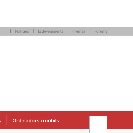
Notícies
Esdeveniments
Premsa
Fòrums
s
Ordinadors i mòbils