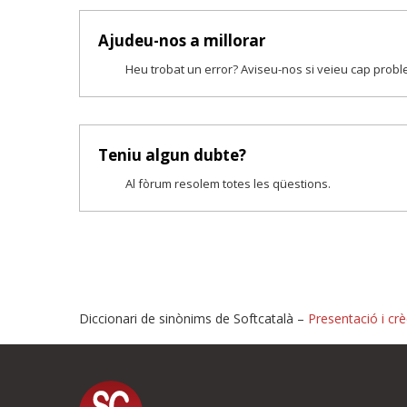
Ajudeu-nos a millorar
Heu trobat un error? Aviseu-nos si veieu cap prob
Teniu algun dubte?
Al fòrum resolem totes les qüestions.
Diccionari de sinònims de Softcatalà –
Presentació i crè
Proposeu-nos millores o i