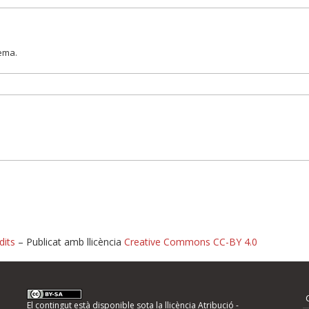
lema.
dits
– Publicat amb llicència
Creative Commons CC-BY 4.0
nformeu d'errors
El contingut està disponible sota la llicència
Atribució -