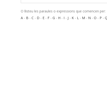
O llisteu les paraules o expressions que comencen per:
A
-
B
-
C
-
D
-
E
-
F
-
G
-
H
-
I
-
J
-
K
-
L
-
M
-
N
-
O
-
P
-