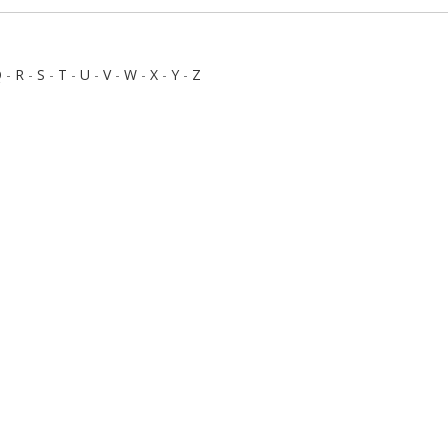
Q
-
R
-
S
-
T
-
U
-
V
-
W
-
X
-
Y
-
Z