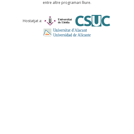
entre altre programari lliure.
Comentari *
Hostatjat a:
ENVIA