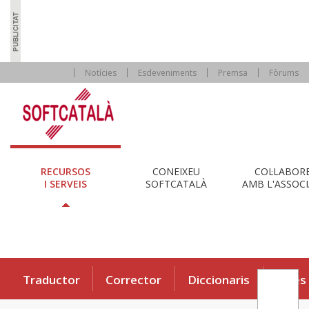
Notícies
Esdeveniments
Premsa
Fòrums
RECURSOS
CONEIXEU
COL·LABOR
I SERVEIS
SOFTCATALÀ
AMB L'ASSOCI
Traductor
Corrector
Diccionaris
Eines