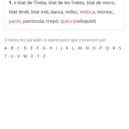
1.
n
blat de l’Índia, blat de les Índies, blat de moro,
blat dindi, blat indi, dacsa, milloc,
milloca
, moresc,
panís
, panissola, trepó,
quico
(
col·loquial
)
O llisteu les paraules o expressions que comencen per:
A
-
B
-
C
-
D
-
E
-
F
-
G
-
H
-
I
-
J
-
K
-
L
-
M
-
N
-
O
-
P
-
Q
-
R
-
S
-
T
-
U
-
V
-
W
-
X
-
Y
-
Z