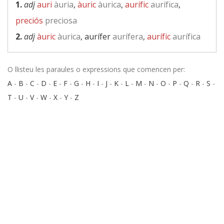
1.
adj
auri
àuria
,
àuric
àurica
,
aurífic
aurífica
,
preciós
preciosa
2.
adj
àuric
àurica
, aurífer
aurífera
,
aurífic
aurífica
O llisteu les paraules o expressions que comencen per:
A
-
B
-
C
-
D
-
E
-
F
-
G
-
H
-
I
-
J
-
K
-
L
-
M
-
N
-
O
-
P
-
Q
-
R
-
S
-
T
-
U
-
V
-
W
-
X
-
Y
-
Z