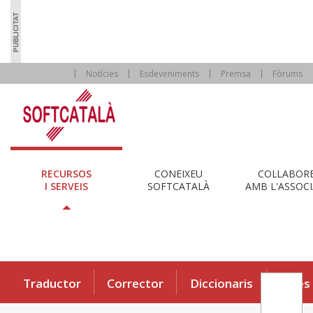
Notícies
Esdeveniments
Premsa
Fòrums
RECURSOS
CONEIXEU
COL·LABOR
I SERVEIS
SOFTCATALÀ
AMB L'ASSOCI
Traductor
Corrector
Diccionaris
Eines