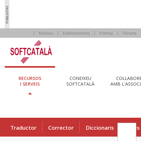
Notícies
Esdeveniments
Premsa
Fòrums
RECURSOS
CONEIXEU
COL·LABOR
I SERVEIS
SOFTCATALÀ
AMB L'ASSOCI
Traductor
Corrector
Diccionaris
Eines