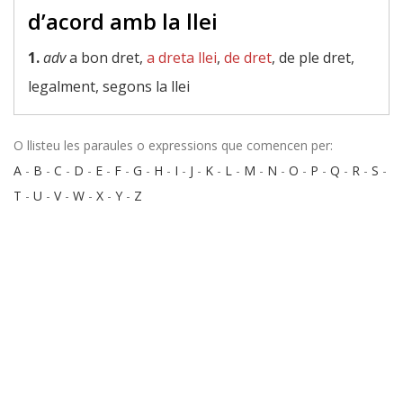
d’acord amb la llei
1.
adv
a bon dret,
a dreta llei
,
de dret
, de ple dret,
legalment, segons la llei
O llisteu les paraules o expressions que comencen per:
A
-
B
-
C
-
D
-
E
-
F
-
G
-
H
-
I
-
J
-
K
-
L
-
M
-
N
-
O
-
P
-
Q
-
R
-
S
-
T
-
U
-
V
-
W
-
X
-
Y
-
Z