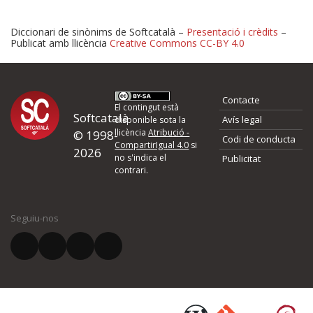
Diccionari de sinònims de Softcatalà –
Presentació i crèdits
–
Publicat amb llicència
Creative Commons CC-BY 4.0
Proposeu-nos millores o 
Contacte
d'errors
El contingut està
Softcatalà
Avís legal
disponible sota la
llicència
Atribució -
© 1998-
Codi de conducta
Si heu trobat un error o voleu proposar alguna millora, ompliu els ca
CompartirIgual 4.0
si
2026
quina és la millora que proposeu o l'error del qual voleu informar-no
no s'indica el
Publicitat
contrari.
El vostre nom *
Seguiu-nos
El vostre correu electrònic *
Què proposeu?