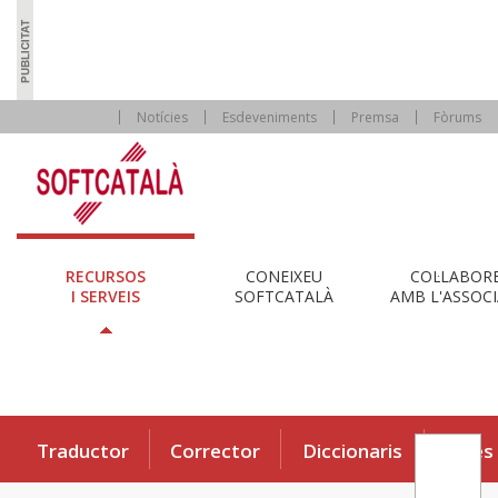
Notícies
Esdeveniments
Premsa
Fòrums
RECURSOS
CONEIXEU
COL·LABOR
I SERVEIS
SOFTCATALÀ
AMB L'ASSOCI
Traductor
Corrector
Diccionaris
Eines