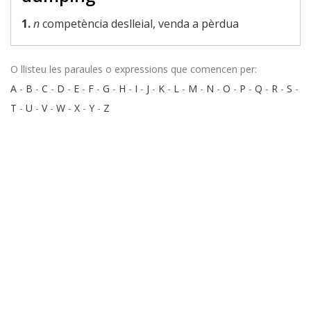
1.
n
competència deslleial, venda a pèrdua
O llisteu les paraules o expressions que comencen per:
A
-
B
-
C
-
D
-
E
-
F
-
G
-
H
-
I
-
J
-
K
-
L
-
M
-
N
-
O
-
P
-
Q
-
R
-
S
-
T
-
U
-
V
-
W
-
X
-
Y
-
Z