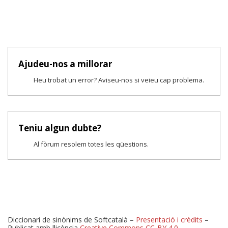
Ajudeu-nos a millorar
Heu trobat un error? Aviseu-nos si veieu cap problema.
Teniu algun dubte?
Al fòrum resolem totes les qüestions.
Diccionari de sinònims de Softcatalà –
Presentació i crèdits
–
Publicat amb llicència
Creative Commons CC-BY 4.0