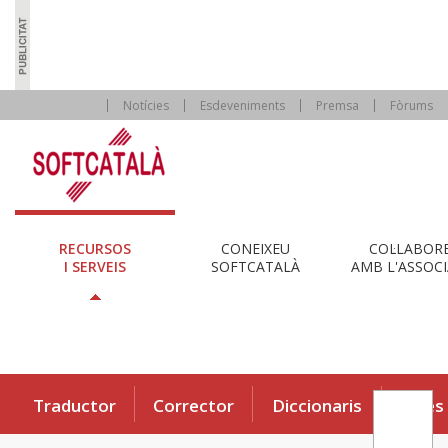
Notícies
Esdeveniments
Premsa
Fòrums
RECURSOS
CONEIXEU
COL·LABOR
I SERVEIS
SOFTCATALÀ
AMB L'ASSOCI
Traductor
Corrector
Diccionaris
Eines