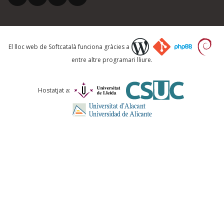
Què proposeu?
El lloc web de Softcatalà funciona gràcies a
entre altre programari lliure.
Comentari *
Hostatjat a:
ENVIA