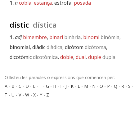
1.
n
cobla
,
estança
, estrofa,
posada
dístic
dística
1.
adj
bimembre
,
binari
binària
,
binomi
binòmia
,
binomial, diàdic
diàdica
, dicòtom
dicòtoma
,
dicotòmic
dicotòmica
,
doble
,
dual
,
duple
dupla
O llisteu les paraules o expressions que comencen per:
A
-
B
-
C
-
D
-
E
-
F
-
G
-
H
-
I
-
J
-
K
-
L
-
M
-
N
-
O
-
P
-
Q
-
R
-
S
-
T
-
U
-
V
-
W
-
X
-
Y
-
Z