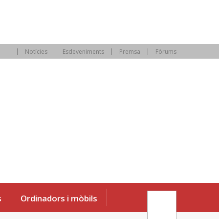
Notícies
Esdeveniments
Premsa
Fòrums
s
Ordinadors i mòbils