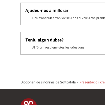
Ajudeu-nos a millorar
Heu trobat un error? Aviseu-nos si veieu cap prob
Teniu algun dubte?
Al fòrum resolem totes les qüestions.
Diccionari de sinònims de Softcatalà –
Presentació i crè
Proposeu-nos millores o i