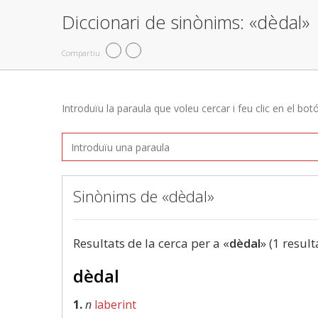
Diccionari de sinònims: «dèdal»
Compartiu
Introduïu la paraula que voleu cercar i feu clic en el bot
Sinònims de «dèdal»
Resultats de la cerca per a «
dèdal
» (1 result
dèdal
1.
n
laberint