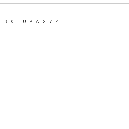
Q
-
R
-
S
-
T
-
U
-
V
-
W
-
X
-
Y
-
Z