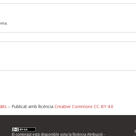
lema.
dits
– Publicat amb llicència
Creative Commons CC-BY 4.0
nformeu d'errors
El contingut està disponible sota la llicència
Atribució -