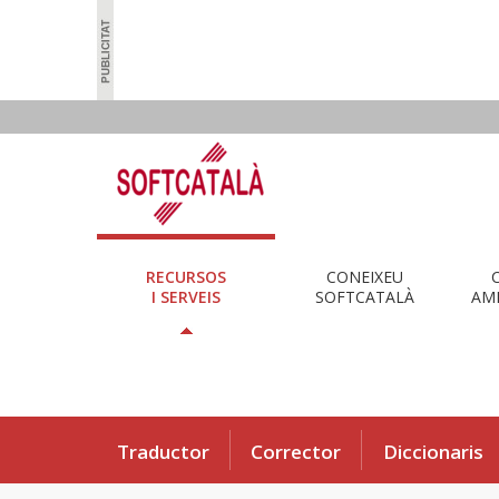
RECURSOS
CONEIXEU
I SERVEIS
SOFTCATALÀ
AMB
Traductor
Corrector
Diccionaris