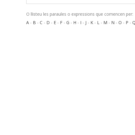
O llisteu les paraules o expressions que comencen per:
A
-
B
-
C
-
D
-
E
-
F
-
G
-
H
-
I
-
J
-
K
-
L
-
M
-
N
-
O
-
P
-