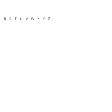
Q
-
R
-
S
-
T
-
U
-
V
-
W
-
X
-
Y
-
Z