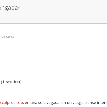
tongada»
ó de cerca.
 (1 resultat)
e colp
,
de cop
, en una sola vegada, en un viatge, sense inte