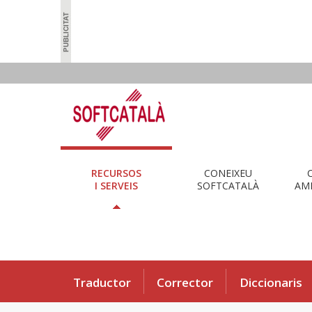
RECURSOS
CONEIXEU
I SERVEIS
SOFTCATALÀ
AMB
Traductor
Corrector
Diccionaris