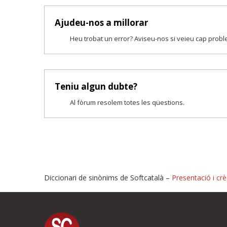
Ajudeu-nos a millorar
Heu trobat un error? Aviseu-nos si veieu cap prob
Teniu algun dubte?
Al fòrum resolem totes les qüestions.
Diccionari de sinònims de Softcatalà –
Presentació i crè
Proposeu-nos millores o i