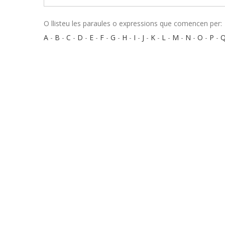
O llisteu les paraules o expressions que comencen per:
A
-
B
-
C
-
D
-
E
-
F
-
G
-
H
-
I
-
J
-
K
-
L
-
M
-
N
-
O
-
P
-