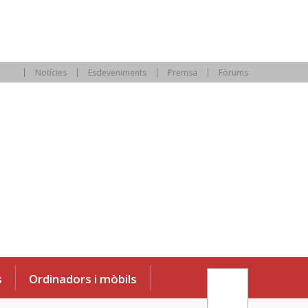
Notícies
Esdeveniments
Premsa
Fòrums
s
Ordinadors i mòbils