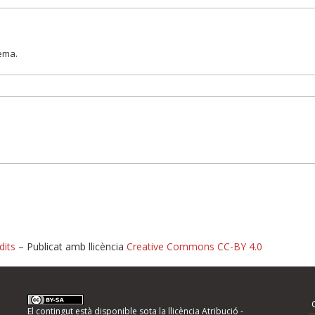
lema.
dits
– Publicat amb llicència
Creative Commons CC-BY 4.0
nformeu d'errors
El contingut està disponible sota la llicència
Atribució -