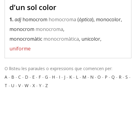
d’un sol color
1.
adj
homocrom
homocroma
(
òptica
), monocolor,
monocrom
monocroma
,
monocromàtic
monocromàtica
, unicolor,
uniforme
O llisteu les paraules o expressions que comencen per:
A
-
B
-
C
-
D
-
E
-
F
-
G
-
H
-
I
-
J
-
K
-
L
-
M
-
N
-
O
-
P
-
Q
-
R
-
S
-
T
-
U
-
V
-
W
-
X
-
Y
-
Z