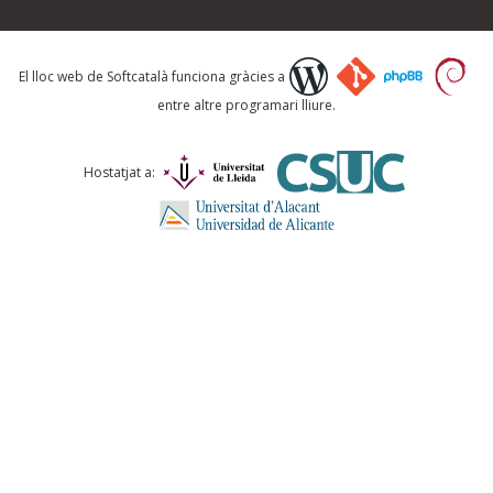
Què proposeu?
El lloc web de Softcatalà funciona gràcies a
entre altre programari lliure.
Comentari *
Hostatjat a:
ENVIA