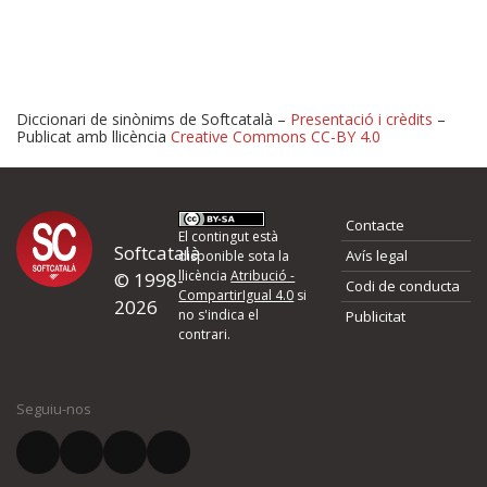
Diccionari de sinònims de Softcatalà –
Presentació i crèdits
–
Publicat amb llicència
Creative Commons CC-BY 4.0
Proposeu-nos millores o 
Contacte
d'errors
El contingut està
Softcatalà
Avís legal
disponible sota la
llicència
Atribució -
© 1998-
Codi de conducta
Si heu trobat un error o voleu proposar alguna millora, ompliu els ca
CompartirIgual 4.0
si
2026
quina és la millora que proposeu o l'error del qual voleu informar-no
no s'indica el
Publicitat
contrari.
El vostre nom *
Seguiu-nos
El vostre correu electrònic *