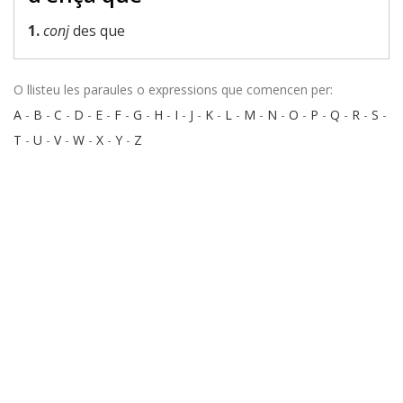
1.
conj
des que
O llisteu les paraules o expressions que comencen per:
A
-
B
-
C
-
D
-
E
-
F
-
G
-
H
-
I
-
J
-
K
-
L
-
M
-
N
-
O
-
P
-
Q
-
R
-
S
-
T
-
U
-
V
-
W
-
X
-
Y
-
Z