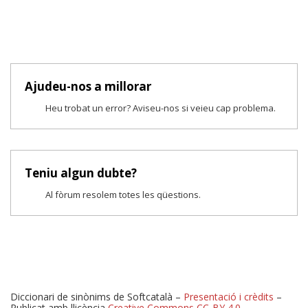
Ajudeu-nos a millorar
Heu trobat un error? Aviseu-nos si veieu cap problema.
Teniu algun dubte?
Al fòrum resolem totes les qüestions.
Diccionari de sinònims de Softcatalà –
Presentació i crèdits
–
Publicat amb llicència
Creative Commons CC-BY 4.0