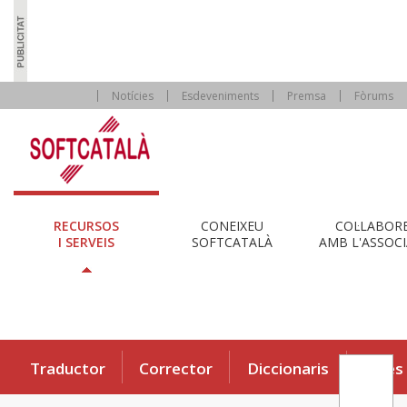
Notícies
Esdeveniments
Premsa
Fòrums
RECURSOS
CONEIXEU
COL·LABOR
I SERVEIS
SOFTCATALÀ
AMB L'ASSOCI
Traductor
Corrector
Diccionaris
Eines