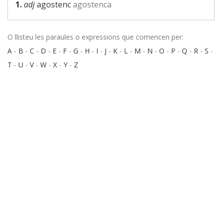
1.
adj
agostenc
agostenca
O llisteu les paraules o expressions que comencen per:
A
-
B
-
C
-
D
-
E
-
F
-
G
-
H
-
I
-
J
-
K
-
L
-
M
-
N
-
O
-
P
-
Q
-
R
-
S
-
T
-
U
-
V
-
W
-
X
-
Y
-
Z