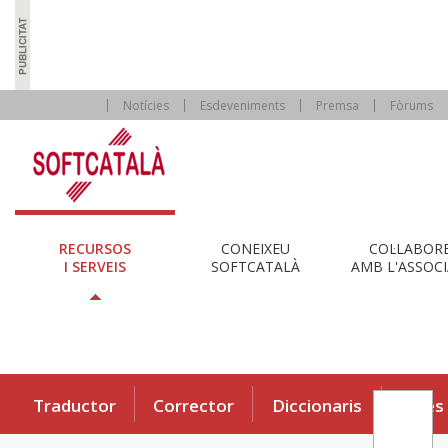
Notícies
Esdeveniments
Premsa
Fòrums
RECURSOS
CONEIXEU
COL·LABOR
I SERVEIS
SOFTCATALÀ
AMB L'ASSOCI
Traductor
Corrector
Diccionaris
Eines